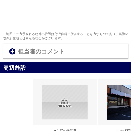
※地図上に表示される物件の位置は付近住所に所在することを表すものであり、実際の
物件所在地とは異なる場合がございます。
担当者のコメント
周辺施設
あけぼの保育園
かっぱ寿