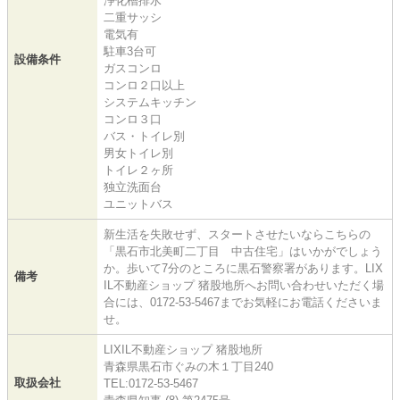
浄化槽排水
二重サッシ
電気有
駐車3台可
設備条件
ガスコンロ
コンロ２口以上
システムキッチン
コンロ３口
バス・トイレ別
男女トイレ別
トイレ２ヶ所
独立洗面台
ユニットバス
新生活を失敗せず、スタートさせたいならこちらの
「黒石市北美町二丁目 中古住宅」はいかがでしょう
か。歩いて7分のところに黒石警察署があります。LIX
備考
IL不動産ショップ 猪股地所へお問い合わせいただく場
合には、0172-53-5467までお気軽にお電話くださいま
せ。
LIXIL不動産ショップ 猪股地所
青森県黒石市ぐみの木１丁目240
取扱会社
TEL:0172-53-5467