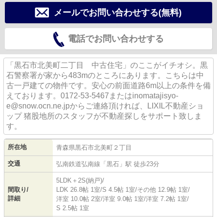
メールでお問い合わせする(無料)
電話でお問い合わせする
「黒石市北美町二丁目 中古住宅」のここがイチオシ。黒
石警察署が家から483mのところにあります。こちらは中
古一戸建ての物件です。安心の前面道路6m以上の条件を備
えております。0172-53-5467またはinomatajisyo-
e@snow.ocn.ne.jpからご連絡頂ければ、LIXIL不動産ショ
ップ 猪股地所のスタッフが不動産探しをサポート致しま
す。
所在地
青森県
黒石市
北美町
２丁目
交通
弘南鉄道弘南線
「
黒石
」駅 徒歩23分
5LDK＋2S(納戸)/
間取り/
LDK 26.8帖 1室
/
S 4.5帖 1室
/
その他 12.9帖 1室
/
詳細
洋室 10.0帖 2室
/
洋室 9.0帖 1室
/
洋室 7.2帖 1室
/
S 2.5帖 1室