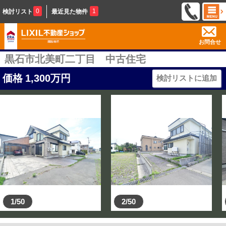
0
1
検討リスト
最近見た物件
お問合せ
黒石市北美町二丁目 中古住宅
価格
1,300
万円
検討リストに追加
1/50
2/50