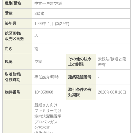
種別/構造
中古一戸建/木造
階建
2階建
築年月
1999年 1月 (築27年)
総区画数/
-/-
販売区画数
向き
南
その他の法令
景観法/接道と段
現況
空家
上の制限
差有
取引態様/
専任媒介/即時
建築確認番号
-
引渡時期
取引条件の有
物件番号
104058068
2026年08月18日
効期限
新婚さん向け
ファミリー向け
室内洗濯機置場
プロパンガス
公営水道