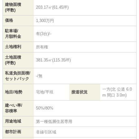
建物面積
203.17㎡(61.45坪)
(坪数)
価格
1,300万円
駐車場/
有(3台)/-
月額料金
土地権利
所有権
土地面積
381.35㎡(115.35坪)
(坪数)
私道負担面積/
-/無
セットバック
一方(北 公道 6.0
地目/地勢
宅地/平坦
接道状況
m 間口 3.0m)
建ぺい率/
50%/80%
容積率
用途地域
第一種低層住居専用
都市計画
非線引区域