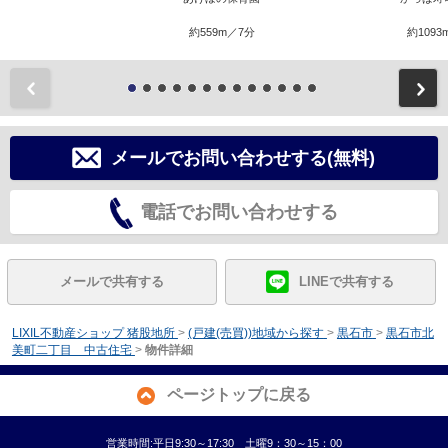
約559m／7分
約1093
前
メールでお問い合わせする(無料)
電話でお問い合わせする
メールで共有する
LINEで共有する
LIXIL不動産ショップ 猪股地所
>
(戸建(売買))地域から探す
>
黒石市
>
黒石市北
美町二丁目 中古住宅
>
物件詳細
ページトップに戻る
営業時間:平日9:30～17:30 土曜9：30～15：00