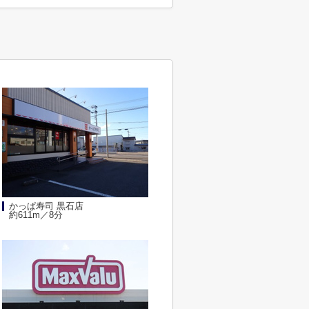
かっぱ寿司 黒石店
約611m／8分