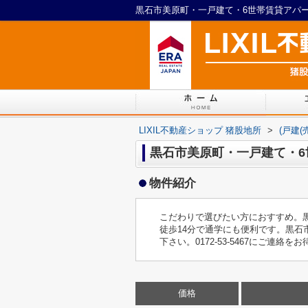
LIXIL不動産ショップ 猪股地所
>
(戸建(
黒石市美原町・一戸建て・6
物件紹介
こだわりで選びたい方におすすめ。
徒歩14分で通学にも便利です。黒石
下さい。0172-53-5467にご連絡
価格