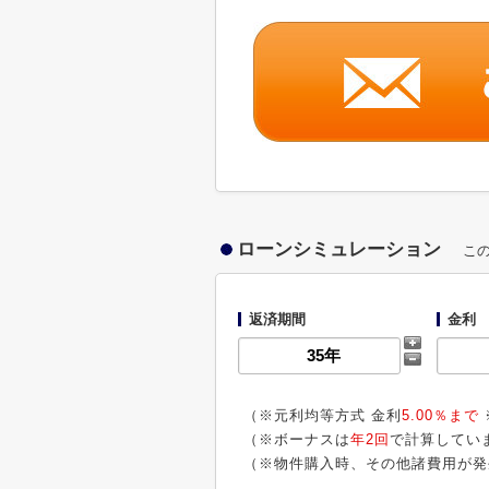
ローンシミュレーション
こ
返済期間
金利
（※元利均等方式 金利
5.00％まで
（※ボーナスは
年2回
で計算してい
（※物件購入時、その他諸費用が発