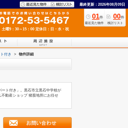
最終更新：2026年08月09日
01
00
件
件
最近見た物件
検討リスト
 土曜9：30～15：00
定休日：日・水・祝
ート付き
>
物件詳細
パート付き」。黒石市立黒石中学校が
L不動産ショップ 猪股地所にお任せ