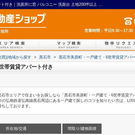
黒石市美原町・一戸建て・6世帯賃貸アパート付き｜洗面所に窓 バルコニー 洗面台 土地200坪以上 南面リビング｜LIXIL不動産ショップ 猪股地所
営業時間：平日9:30～17:30
売買))地域から探す
>
黒石市
>
黒石市美原町・一戸建て・6世帯賃貸アパ
世帯賃貸アパート付き
黒石市エリアで住まいをお探しなら「黒石市美原町・一戸建て・6世帯賃貸ア
市の弘南鉄道弘南線黒石周辺にある一戸建て探しのコツを知りたい方は、LIXI
をお待ちしております。
所在地/交通
間取り/建物面積