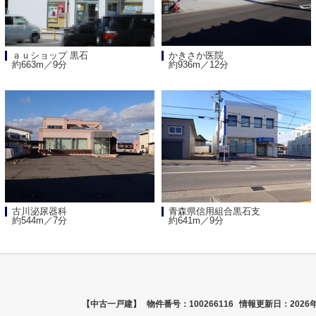
ａｕショップ 黒石
かきさか医院
約663m／9分
約936m／12分
古川泌尿器科
青森県信用組合黒石支
約544m／7分
約641m／9分
【中古一戸建】
物件番号：100266116
情報更新日：2026年