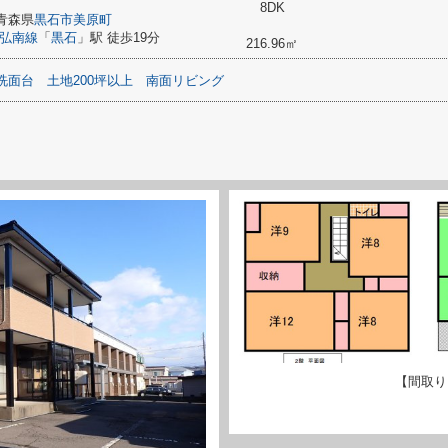
8DK
青森県
黒石市
美原町
弘南線
「
黒石
」駅 徒歩19分
216.96㎡
洗面台
土地200坪以上
南面リビング
【間取り