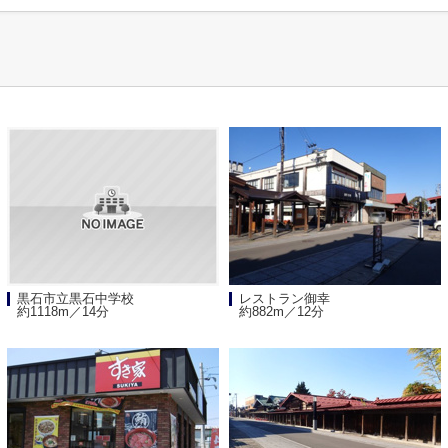
黒石市立黒石中学校
レストラン御幸
約1118m／14分
約882m／12分