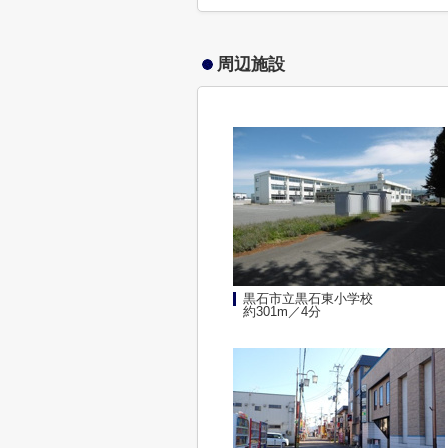
周辺施設
黒石市立黒石東小学校
約301m／4分