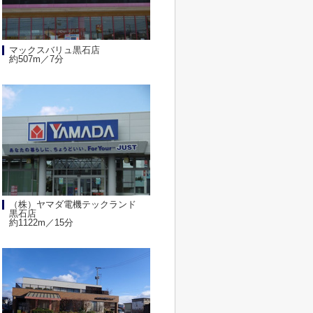
マックスバリュ黒石店
約507m／7分
（株）ヤマダ電機テックランド
黒石店
約1122m／15分