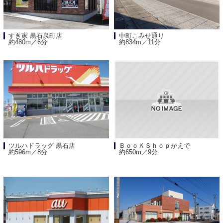
すき家 黒石泉町店
中町こみせ通り
約480m／6分
約834m／11分
ツルハドラッグ 黒石店
ＢｏｏＫＳｈｏｐかえで
約596m／8分
約650m／9分