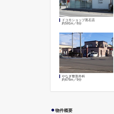
ドコモショップ黒石店
約591m／8分
やなぎ整形外科
約676m／9分
物件概要