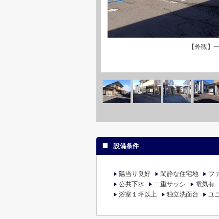
【外観】
設備条件
陽当り良好
閑静な住宅地
フ
公共下水
二重サッシ
電気有
浴室１坪以上
独立洗面台
ユ