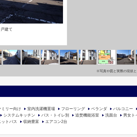
一戸建て
※写真や図と実際の現状と
ァミリー向け
室内洗濯機置場
フローリング
ベランダ
バルコニー
システムキッチン
バス・トイレ別
追焚機能浴室
洗面台
男女ト
ニットバス
収納豊富
エアコン2台