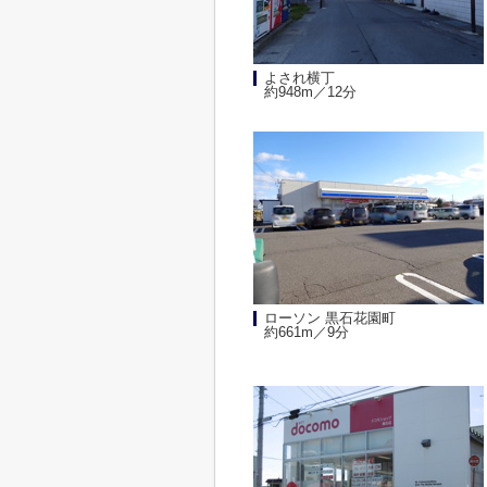
よされ横丁
約948m／12分
ローソン 黒石花園町
約661m／9分