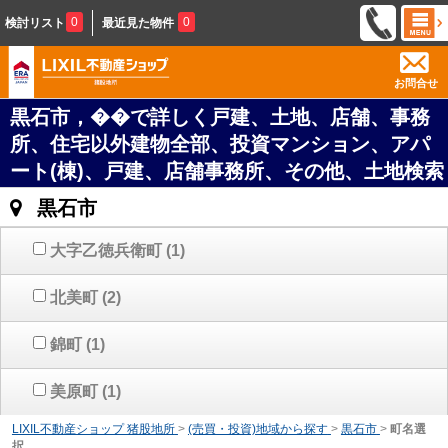
0
0
検討リスト
最近見た物件
お問合せ
黒石市，��で詳しく戸建、土地、店舗、事務
所、住宅以外建物全部、投資マンション、アパ
ート(棟)、戸建、店舗事務所、その他、土地検索
黒石市
大字乙徳兵衛町
(1)
北美町
(2)
錦町
(1)
美原町
(1)
LIXIL不動産ショップ 猪股地所
>
(売買・投資)地域から探す
>
黒石市
>
町名選
択