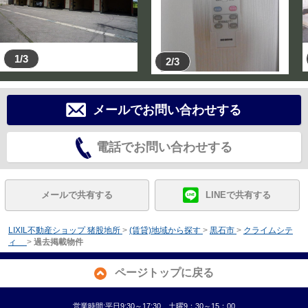
1/3
2/3
メールでお問い合わせする
電話でお問い合わせする
メールで共有する
LINEで共有する
LIXIL不動産ショップ 猪股地所
>
(賃貸)地域から探す
>
黒石市
>
クライムシテ
ィ
>
過去掲載物件
ページトップに戻る
営業時間:平日9:30～17:30 土曜9：30～15：00