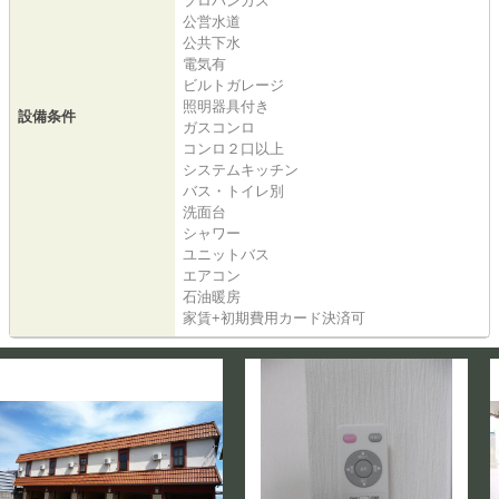
プロパンガス
公営水道
公共下水
電気有
ビルトガレージ
照明器具付き
設備条件
ガスコンロ
コンロ２口以上
システムキッチン
バス・トイレ別
洗面台
シャワー
ユニットバス
エアコン
石油暖房
家賃+初期費用カード決済可