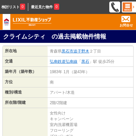
0
0
検討リスト
最近見た物件
お問合せ
クライムシティ の過去掲載物件情報
所在地
青森県
黒石市
追子野木
２丁目
交通
弘南鉄道弘南線
「
黒石
」駅 徒歩25分
築年月（築年数）
1983年 1月（築43年）
方位
南
種別/構造
アパート/木造
所在階/階建
2階/2階建
女性向け
キャンペーン
室内洗濯機置場
フローリング