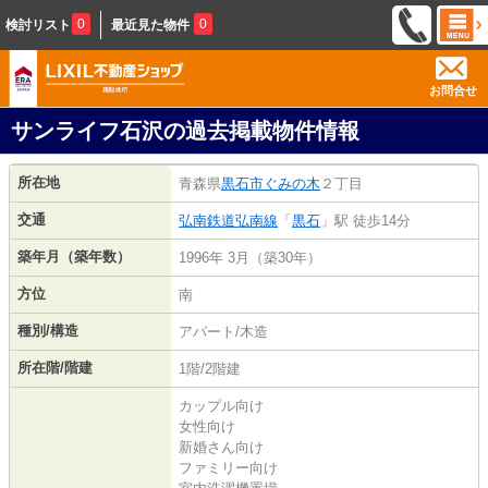
0
0
検討リスト
最近見た物件
お問合せ
サンライフ石沢の過去掲載物件情報
所在地
青森県
黒石市
ぐみの木
２丁目
交通
弘南鉄道弘南線
「
黒石
」駅 徒歩14分
築年月（築年数）
1996年 3月（築30年）
方位
南
種別/構造
アパート/木造
所在階/階建
1階/2階建
カップル向け
女性向け
新婚さん向け
ファミリー向け