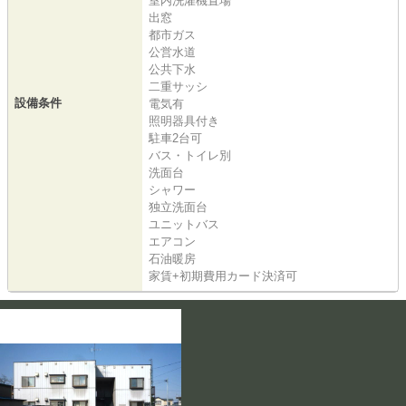
室内洗濯機置場
出窓
都市ガス
公営水道
公共下水
二重サッシ
設備条件
電気有
照明器具付き
駐車2台可
バス・トイレ別
洗面台
シャワー
独立洗面台
ユニットバス
エアコン
石油暖房
家賃+初期費用カード決済可