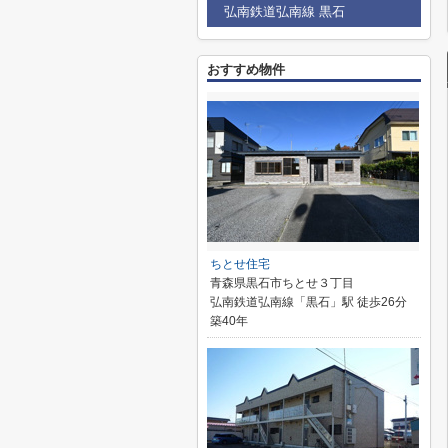
弘南鉄道弘南線 黒石
おすすめ物件
ちとせ住宅
青森県黒石市ちとせ３丁目
弘南鉄道弘南線「黒石」駅 徒歩26分
築40年