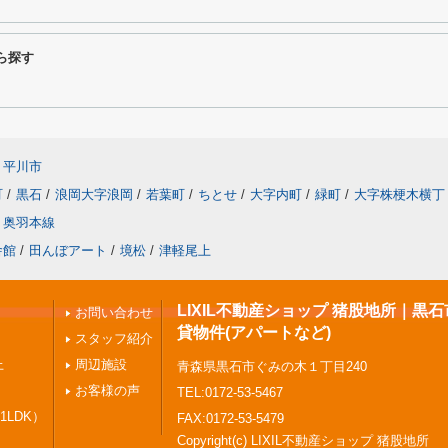
ら探す
平川市
町
/
黒石
/
浪岡大字浪岡
/
若葉町
/
ちとせ
/
大字内町
/
緑町
/
大字株梗木横丁
奥羽本線
舎館
/
田んぼアート
/
境松
/
津軽尾上
LIXIL不動産ショップ 猪股地所｜黒
お問い合わせ
貸物件(アパートなど)
スタッフ紹介
上
周辺施設
青森県黒石市ぐみの木１丁目240
お客様の声
TEL:0172-53-5467
1LDK）
FAX:0172-53-5479
Copyright(c) LIXIL不動産ショップ 猪股地所