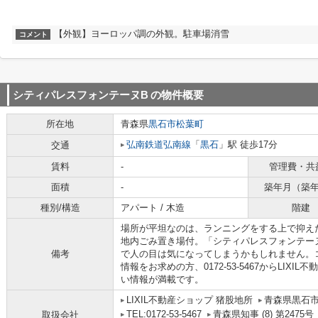
【外観】ヨーロッパ調の外観。駐車場消雪
コメント
シティパレスフォンテーヌB
の物件概要
所在地
青森県
黒石市
松葉町
弘南鉄道弘南線
「
黒石
」駅 徒歩17分
交通
賃料
-
管理費・共
面積
-
築年月（築
種別/構造
アパート / 木造
階建
場所が平坦なのは、ランニングをする上で抑え
地内ごみ置き場付。「シティパレスフォンテー
備考
で人の目は気になってしまうかもしれません。
情報をお求めの方、0172-53-5467からLIX
い情報が満載です。
LIXIL不動産ショップ 猪股地所
青森県黒石市
TEL:0172-53-5467
青森県知事 (8) 第2475号
取扱会社