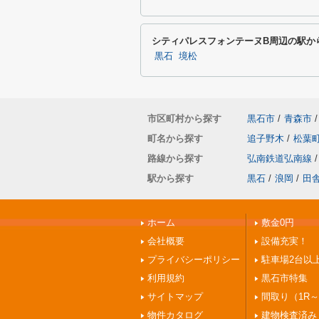
シティパレスフォンテーヌB周辺の駅か
黒石
境松
市区町村から探す
黒石市
/
青森市
/
町名から探す
追子野木
/
松葉
路線から探す
弘南鉄道弘南線
/
駅から探す
黒石
/
浪岡
/
田
ホーム
敷金0円
会社概要
設備充実！
プライバシーポリシー
駐車場2台以
利用規約
黒石市特集
サイトマップ
間取り（1R～
物件カタログ
建物検査済み