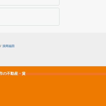
/
浪岡福田
石市の不動産・賃