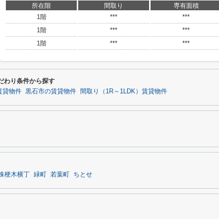
所在階
間取り
専有面積
1階
***
***
1階
***
***
1階
***
***
だわり条件から探す
賃貸物件
黒石市の賃貸物件
間取り（1R～1LDK）賃貸物件
株梗木横丁
緑町
若葉町
ちとせ