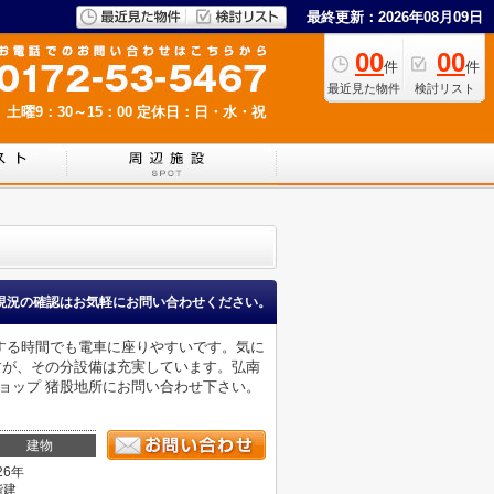
最終更新：2026年08月09日
00
00
件
件
最近見た物件
検討リスト
 土曜9：30～15：00
定休日：日・水・祝
現況の確認はお気軽にお問い合わせください。
する時間でも電車に座りやすいです。気に
すが、その分設備は充実しています。弘南
ショップ 猪股地所にお問い合わせ下さい。
建物
26年
階建