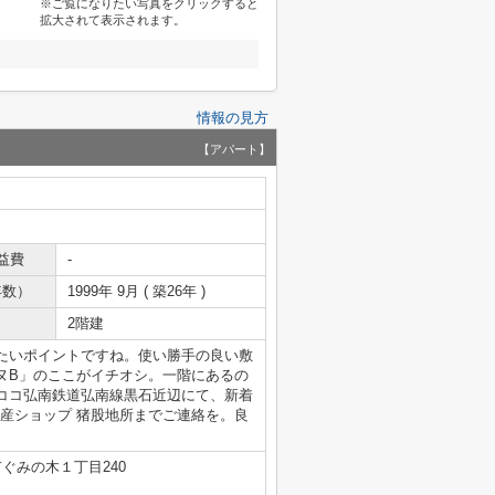
※ご覧になりたい写真をクリックすると
拡大されて表示されます。
情報の見方
【アパート】
益費
-
年数）
1999年 9月 ( 築26年 )
2階建
たいポイントですね。使い勝手の良い敷
ヌB」のここがイチオシ。一階にあるの
ココ弘南鉄道弘南線黒石近辺にて、新着
IL不動産ショップ 猪股地所までご連絡を。良
ぐみの木１丁目240