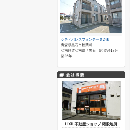
シティパレスフォンテーヌD棟
青森県黒石市松葉町
弘南鉄道弘南線「黒石」駅 徒歩17分
築26年
LIXIL不動産ショップ 猪股地所