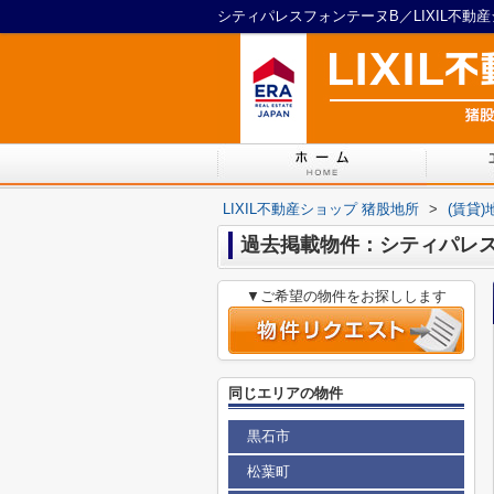
シティパレスフォンテーヌB／LIXIL不動
LIXIL不動産ショップ 猪股地所
>
(賃貸
過去掲載物件：シティパレ
▼ご希望の物件をお探しします
同じエリアの物件
黒石市
松葉町