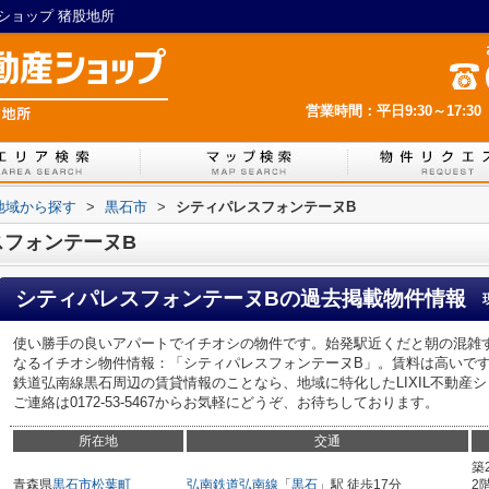
産ショップ 猪股地所
営業時間：平日9:30～17:30
)地域から探す
>
黒石市
>
シティパレスフォンテーヌB
スフォンテーヌB
シティパレスフォンテーヌB
の過去掲載物件情報
使い勝手の良いアパートでイチオシの物件です。始発駅近くだと朝の混雑
なるイチオシ物件情報：「シティパレスフォンテーヌB」。賃料は高いで
鉄道弘南線黒石周辺の賃貸情報のことなら、地域に特化したLIXIL不動産
ご連絡は0172-53-5467からお気軽にどうぞ、お待ちしております。
所在地
交通
築
青森県
黒石市
松葉町
弘南鉄道弘南線
「
黒石
」駅 徒歩17分
2