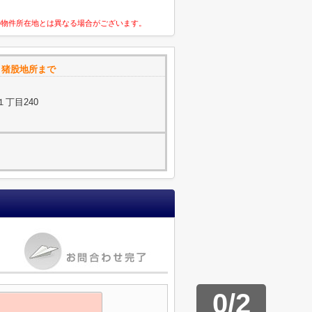
の物件所在地とは異なる場合がございます。
プ 猪股地所まで
丁目240
0
/
2