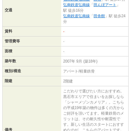
弘南鉄道弘南線
「
田んぼアート
」
交通
駅 徒歩16分
弘南鉄道弘南線
「
田舎館
」駅 徒歩24
分
賃料
-
管理費等
-
面積
-
築年数
2007年 9月 (築18年)
種別/構造
アパート/軽量鉄骨
階建
2階建
こだわりで選びたい方におすすめ。
黒石市エリアで住まいをお探しなら
「シャーメゾンカメリア」。こちら
の平成19年築の物件は多くの方から
ご好評を頂いてます。軽量鉄骨のメ
リットは、その耐久性や耐震性で
す。新しい生活のスタートにおすす
備考
めなのが、こちらのアパートです。