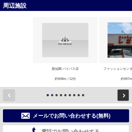
周辺施設
龍仙閣 バイパス店
ファッションセンタ
約948m／12分
約997
前
メールでお問い合わせする(無料)
電話でお問い合わせする