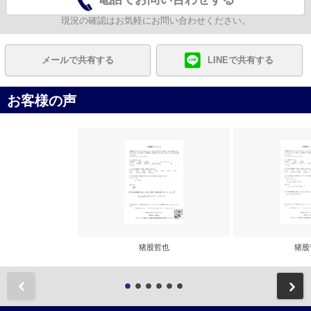
現況の確認はお気軽にお問い合わせください。
メールで共有する
LINEで共有する
お客様の声
猪股哲也
猪股
前