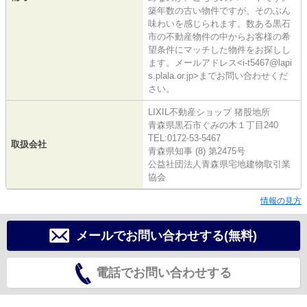
築年数の古い物件ですが、そのぶん
味わいを感じられます。数ある黒石
市の不動産物件の中からお客様の希
望条件にマッチした物件をお探しし
ます。メールアドレス<i-t5467@lapi
s.plala.or.jp>までお問い合わせくだ
さい。
LIXIL不動産ショップ 猪股地所
青森県黒石市ぐみの木１丁目240
TEL:0172-53-5467
取扱会社
青森県知事 (8) 第2475号
公益社団法人青森県宅地建物取引業
協会
情報の見方
メールでお問い合わせする(無料)
電話でお問い合わせする