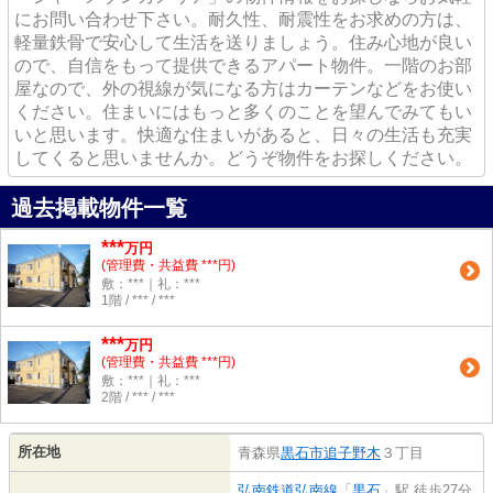
にお問い合わせ下さい。耐久性、耐震性をお求めの方は、
軽量鉄骨で安心して生活を送りましょう。住み心地が良い
ので、自信をもって提供できるアパート物件。一階のお部
屋なので、外の視線が気になる方はカーテンなどをお使い
ください。住まいにはもっと多くのことを望んでみてもい
いと思います。快適な住まいがあると、日々の生活も充実
してくると思いませんか。どうぞ物件をお探しください。
過去掲載物件一覧
***
万円
(管理費・共益費 ***円)
敷：***｜礼：***
1階 / *** / ***
***
万円
(管理費・共益費 ***円)
敷：***｜礼：***
2階 / *** / ***
所在地
青森県
黒石市
追子野木
３丁目
弘南鉄道弘南線
「
黒石
」駅 徒歩27分