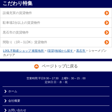
こだわり特集
設備充実の賃貸物件
駐車場2台以上の賃貸物件
黒石市の賃貸物件
間取り（1R～1LDK）賃貸物件
LIXIL不動産ショップ 猪股地所
>
(賃貸)地域から探す
>
黒石市
>
シャーメゾン
カメリア
ページトップに戻る
営業時間:平日9:30～17:30 土曜9：30～15：00
定休日:日・水・祝
ホーム
会社概要
お問い合わせ