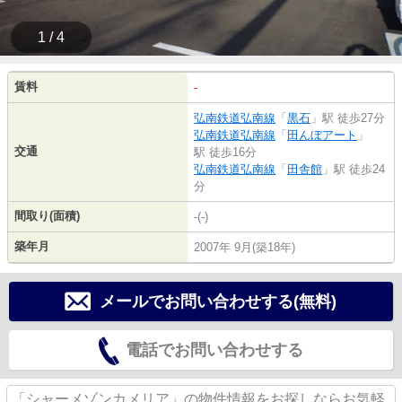
1 / 4
賃料
-
弘南鉄道弘南線
「
黒石
」駅 徒歩27分
弘南鉄道弘南線
「
田んぼアート
」
交通
駅 徒歩16分
弘南鉄道弘南線
「
田舎館
」駅 徒歩24
分
間取り(面積)
-(-)
築年月
2007年 9月(築18年)
メールでお問い合わせする(無料)
電話でお問い合わせする
「シャーメゾンカメリア」の物件情報をお探しならお気軽