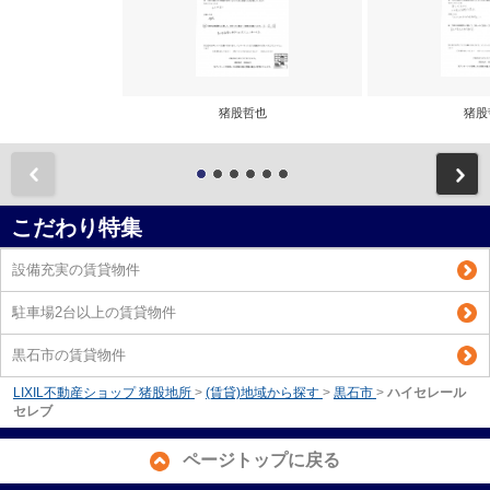
猪股哲也
猪股
前
こだわり特集
設備充実の賃貸物件
駐車場2台以上の賃貸物件
黒石市の賃貸物件
LIXIL不動産ショップ 猪股地所
>
(賃貸)地域から探す
>
黒石市
>
ハイセレール
セレブ
ページトップに戻る