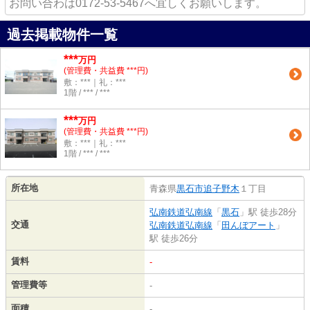
お問い合わは0172-53-5467へ宜しくお願いします。
過去掲載物件一覧
***
万円
(管理費・共益費 ***円)
敷：***｜礼：***
1階 / *** / ***
***
万円
(管理費・共益費 ***円)
敷：***｜礼：***
1階 / *** / ***
所在地
青森県
黒石市
追子野木
１丁目
弘南鉄道弘南線
「
黒石
」駅 徒歩28分
交通
弘南鉄道弘南線
「
田んぼアート
」
駅 徒歩26分
賃料
-
管理費等
-
面積
-