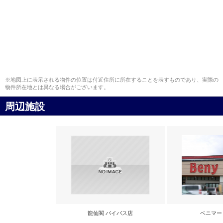
※地図上に表示される物件の位置は付近住所に所在することを表すものであり、実際の
物件所在地とは異なる場合がございます。
周辺施設
龍仙閣 バイパス店
ベニマー