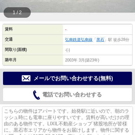
1 / 2
賃料
-
交通
弘南鉄道弘南線
「
黒石
」駅 徒歩28分
間取り(面積)
-(-)
築年月
2003年 3月(築23年)
メールでお問い合わせする(無料)
電話でお問い合わせする
こちらの物件はアパートです。始発駅に近いので、朝のラ
ッシュ時にも電車に座りやすいです。賃料が高いだけの理
由のある物件です。LIXIL不動産ショップ 猪股地所が皆様
に、黒石市エリアから物件をお届けします。物件に関する