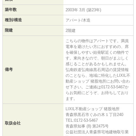
築年数
2003年 3月 (築23年)
種別/構造
アパート/木造
階建
2階建
こちらの物件はアパートです。満員
電車を避けたい方におすすめの、席
を確保しやすい始発駅近くの物件で
す。東向きなので、朝日がまぶしく
感じることがあるかもしれません。
備考
弘南鉄道弘南線黒石周辺の賃貸情報
のことなら、地域に特化したLIXIL不
動産ショップ 猪股地所にお問い合わ
せ下さい。ご連絡は0172-53-5467か
らお気軽にどうぞ、お待ちしており
ます。
LIXIL不動産ショップ 猪股地所
青森県黒石市ぐみの木１丁目240
TEL:0172-53-5467
取扱会社
青森県知事 (8) 第2475号
公益社団法人青森県宅地建物取引業