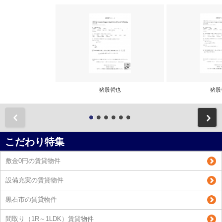
猪股哲也
猪股
前
こだわり特集
敷金0円の賃貸物件
設備充実の賃貸物件
黒石市の賃貸物件
間取り（1R～1LDK）賃貸物件