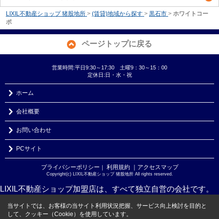
LIXIL不動産ショップ 猪股地所
>
(賃貸)地域から探す
>
黒石市
>
ホワイトコー
ポ
ページトップに戻る
営業時間:平日9:30～17:30 土曜9：30～15：00
定休日:日・水・祝
ホーム
会社概要
お問い合わせ
PCサイト
プライバシーポリシー
利用規約
｜アクセスマップ
｜
Copyright(c) LIXIL不動産ショップ 猪股地所 All rights reserved.
LIXIL不動産ショップ加盟店は、すべて独立自営の会社です。
当サイトでは、お客様の当サイト利用状況把握、サービス向上検討を目的と
して、クッキー（Cookie）を使用しています。