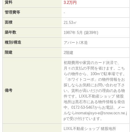
賃料
3.2万円
管理費等
-
面積
21.53㎡
築年数
1987年 5月 (築39年)
種別/構造
アパート/木造
階建
2階建
初期費用や家賃のカード決済で、
月々の支払の手間を省けます。こち
らの物件から、100mで駐車場です。
「ホワイトコーポ」の物件情報をお
探しならお気軽にお問い合わせ下さ
備考
い。賃料が高いだけの理由のある物
件です。LIXIL不動産ショップ 猪股
地所は黒石市にある物件情報を発信
中。0172-53-5467からお電話、メー
ルならinomatajisyo-e@snow.ocn.ne.j
pで受け付けています。
LIXIL不動産ショップ 猪股地所