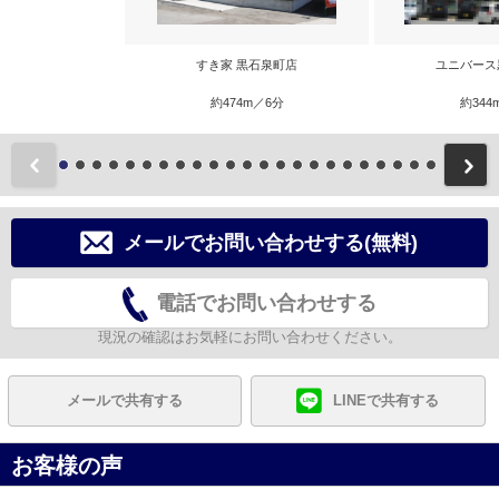
すき家 黒石泉町店
ユニバース
約474m／6分
約344
前
メールでお問い合わせする(無料)
電話でお問い合わせする
現況の確認はお気軽にお問い合わせください。
メールで共有する
LINEで共有する
お客様の声