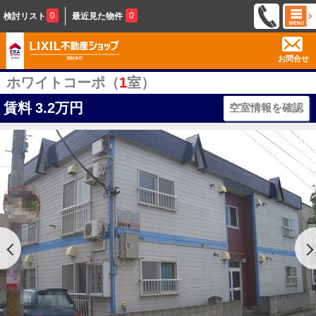
0
0
検討リスト
最近見た物件
お問合せ
ホワイトコーポ（
1
室）
賃料
3.2万円
空室情報を確認