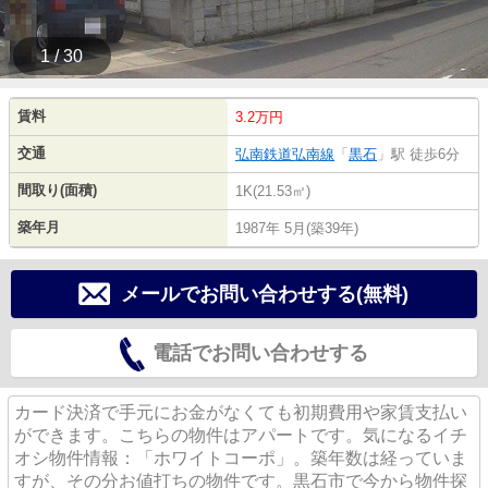
1 / 30
賃料
3.2万円
交通
弘南鉄道弘南線
「
黒石
」駅 徒歩6分
間取り(面積)
1K(21.53㎡)
築年月
1987年 5月(築39年)
メールでお問い合わせする(無料)
電話でお問い合わせする
カード決済で手元にお金がなくても初期費用や家賃支払い
ができます。こちらの物件はアパートです。気になるイチ
オシ物件情報：「ホワイトコーポ」。築年数は経っていま
すが、その分お値打ちの物件です。黒石市で今から物件探