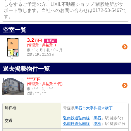
しをするご予定の方、LIXIL不動産ショップ 猪股地所がサ
ポート致します。当社へのお問い合わせは0172-53-5467で
す。
空室一覧
3.2
万
円
NEW
(管理費・共益費 -)
敷：1ヶ月｜礼：0ヶ月
2階 / 1K / 21.53㎡
過去掲載物件一覧
***
万円
(管理費・共益費 ***円)
敷：***｜礼：***
2階 / *** / ***
所在地
青森県
黒石市
大字株梗木横丁
弘南鉄道弘南線
「
黒石
」駅 徒歩6分
交通
弘南鉄道弘南線
「
境松
」駅 徒歩24分