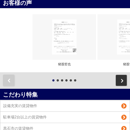
お客様の声
猪股哲也
猪股
前
こだわり特集
設備充実の賃貸物件
駐車場2台以上の賃貸物件
黒石市の賃貸物件