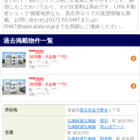
近いので、朝のラッシュ時にも電車に座りやすいです。細
部にもこだわっており、その分賃料は高めです。LIXIL不動
産ショップ 猪股地所なら、黒石市エリアの賃貸情報も満
載。お問い合わせは0172-53-5467またはi-
t5467@lapis.plala.or.jpまでお気軽にご連絡ください。
過去掲載物件一覧
***
万円
(管理費・共益費 ***円)
敷：***｜礼：***
1階 / *** / ***
***
万円
(管理費・共益費 ***円)
敷：***｜礼：***
2階 / *** / ***
所在地
青森県
黒石市
追子野木
１丁目
弘南鉄道弘南線
「
黒石
」駅 徒歩24分
弘南鉄道弘南線
「
田んぼアート
」
交通
駅 徒歩22分
弘南鉄道弘南線
「
田舎館
」駅 徒歩25