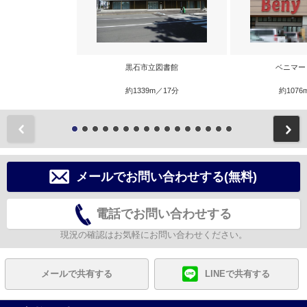
黒石市立図書館
ベニマー
約1339m／17分
約1076
前
メールでお問い合わせする(無料)
電話でお問い合わせする
現況の確認はお気軽にお問い合わせください。
メールで共有する
LINEで共有する