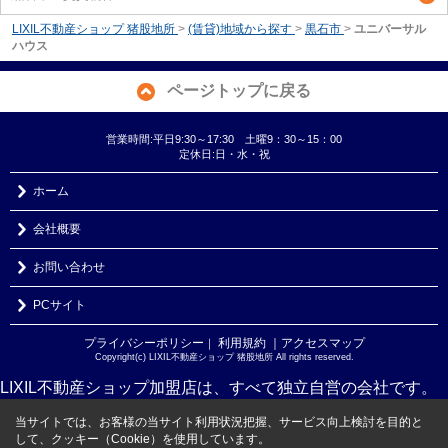
LIXIL不動産ショップ 猪股地所
>
(賃貸)地域から探す
>
黒石市
>
ユニバーサル
ハウス
ページトップに戻る
営業時間:平日9:30～17:30 土曜9：30～15：00
定休日:日・水・祝
ホーム
会社概要
お問い合わせ
PCサイト
プライバシーポリシー
利用規約
｜アクセスマップ
｜
Copyright(c) LIXIL不動産ショップ 猪股地所 All rights reserved.
LIXIL不動産ショップ加盟店は、すべて独立自営の会社です。
当サイトでは、お客様の当サイト利用状況把握、サービス向上検討を目的と
して、クッキー（Cookie）を使用しています。