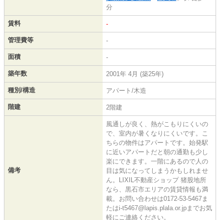
分
賃料
-
管理費等
-
面積
-
築年数
2001年 4月 (築25年)
種別/構造
アパート/木造
階建
2階建
風通しが良く、熱がこもりにくいの
で、室内が暑くなりにくいです。こ
ちらの物件はアパートです。始発駅
に近いアパートだと朝の通勤も少し
楽にできます。一階にあるので人の
備考
目は気になってしまうかもしれませ
ん。LIXIL不動産ショップ 猪股地所
なら、黒石市エリアの賃貸情報も満
載。お問い合わせは0172-53-5467ま
たはi-t5467@lapis.plala.or.jpまでお気
軽にご連絡ください。