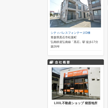
シティパレスフォンテーヌD棟
青森県黒石市松葉町
弘南鉄道弘南線「黒石」駅 徒歩17分
築26年
LIXIL不動産ショップ 猪股地所