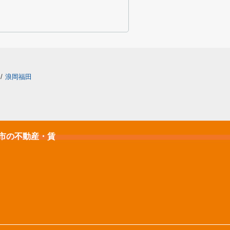
/
浪岡福田
石市の不動産・賃