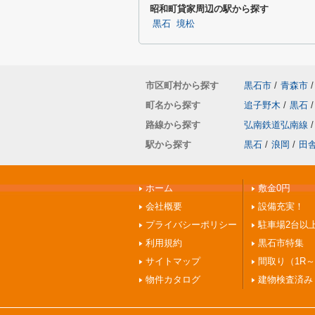
昭和町貸家周辺の駅から探す
黒石
境松
市区町村から探す
黒石市
/
青森市
/
町名から探す
追子野木
/
黒石
/
路線から探す
弘南鉄道弘南線
/
駅から探す
黒石
/
浪岡
/
田
ホーム
敷金0円
会社概要
設備充実！
プライバシーポリシー
駐車場2台以
利用規約
黒石市特集
サイトマップ
間取り（1R～
物件カタログ
建物検査済み