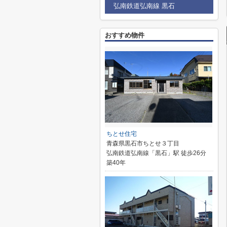
弘南鉄道弘南線 黒石
おすすめ物件
ちとせ住宅
青森県黒石市ちとせ３丁目
弘南鉄道弘南線「黒石」駅 徒歩26分
築40年