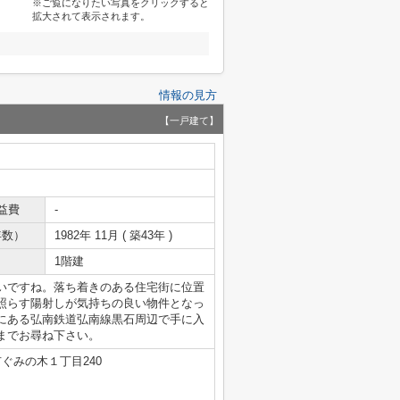
※ご覧になりたい写真をクリックすると
拡大されて表示されます。
情報の見方
【一戸建て】
益費
-
年数）
1982年 11月 ( 築43年 )
1階建
いですね。落ち着きのある住宅街に位置
照らす陽射しが気持ちの良い物件となっ
にある弘南鉄道弘南線黒石周辺で手に入
までお尋ね下さい。
ぐみの木１丁目240