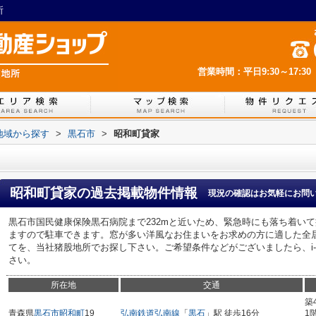
所
営業時間：平日9:30～17:30
)地域から探す
>
黒石市
>
昭和町貸家
昭和町貸家
の過去掲載物件情報
現況の確認はお気軽にお問
黒石市国民健康保険黒石病院まで232mと近いため、緊急時にも落ち着い
ますので駐車できます。窓が多い洋風なお住まいをお求めの方に適した全
てを、当社猪股地所でお探し下さい。ご希望条件などがございましたら、i-t5467@l
さい。
所在地
交通
築
青森県
黒石市
昭和町
19
弘南鉄道弘南線
「
黒石
」駅 徒歩16分
1