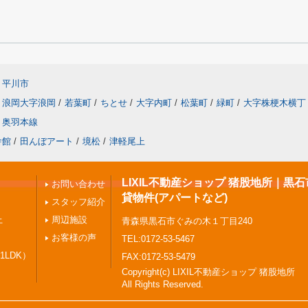
平川市
浪岡大字浪岡
/
若葉町
/
ちとせ
/
大字内町
/
松葉町
/
緑町
/
大字株梗木横丁
奥羽本線
舎館
/
田んぼアート
/
境松
/
津軽尾上
LIXIL不動産ショップ 猪股地所｜黒
お問い合わせ
貸物件(アパートなど)
スタッフ紹介
上
周辺施設
青森県黒石市ぐみの木１丁目240
お客様の声
TEL:0172-53-5467
1LDK）
FAX:0172-53-5479
Copyright(c) LIXIL不動産ショップ 猪股地所
All Rights Reserved.