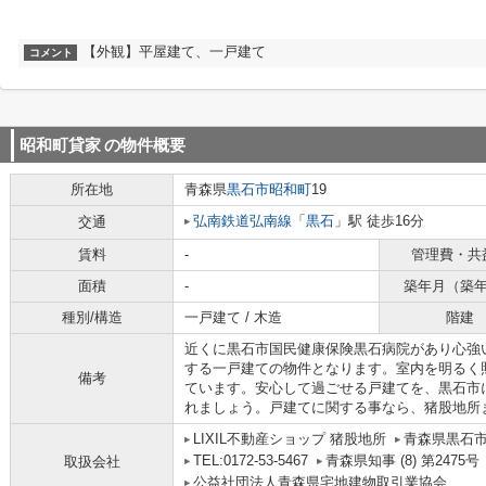
【外観】平屋建て、一戸建て
コメント
昭和町貸家
の物件概要
所在地
青森県
黒石市
昭和町
19
弘南鉄道弘南線
「
黒石
」駅 徒歩16分
交通
賃料
-
管理費・共
面積
-
築年月（築
種別/構造
一戸建て / 木造
階建
近くに黒石市国民健康保険黒石病院があり心強
する一戸建ての物件となります。室内を明るく
備考
ています。安心して過ごせる戸建てを、黒石市
れましょう。戸建てに関する事なら、猪股地所
LIXIL不動産ショップ 猪股地所
青森県黒石市
TEL:0172-53-5467
青森県知事 (8) 第2475号
取扱会社
公益社団法人青森県宅地建物取引業協会