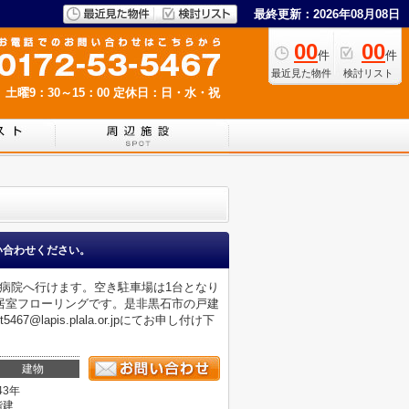
最終更新：2026年08月08日
00
00
件
件
最近見た物件
検討リスト
 土曜9：30～15：00
定休日：日・水・祝
い合わせください。
て病院へ行けます。空き駐車場は1台となり
居室フローリングです。是非黒石市の戸建
apis.plala.or.jpにてお申し付け下
建物
43年
階建