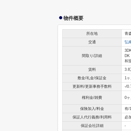
物件概要
所在地
青
交通
弘
3D
間取り/詳細
DK
和室
賃料
3.
敷金/礼金/保証金
1ヶ
更新料/更新事務手数料
-/
権利金/雑費
0ヶ
保険加入/料金
有/
保証人代行義務/利用料
必
保証会社詳細
-