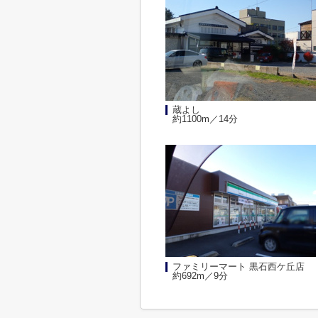
蔵よし
約1100m／14分
ファミリーマート 黒石西ケ丘店
約692m／9分