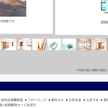
の外観です
【間取
※写真や図と実際の現状と
室内洗濯機置場
フローリング
都市ガス
公営水道
公共下水
電
賃+初期費用カード決済可