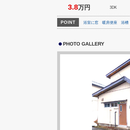
3.8
万円
3DK
POINT
浴室に窓
暖房便座
浴槽
PHOTO GALLERY