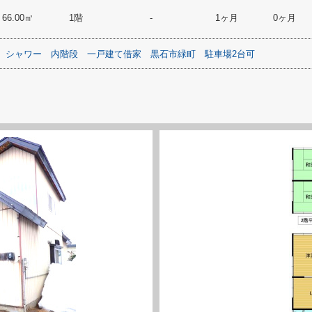
66.00㎡
1階
-
1ヶ月
0ヶ月
シャワー
内階段
一戸建て借家
黒石市緑町
駐車場2台可