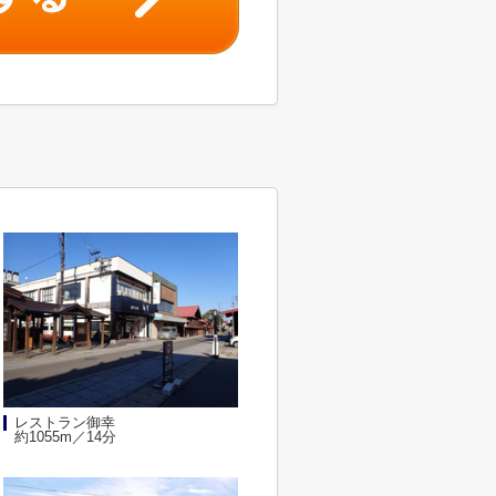
レストラン御幸
約1055m／14分