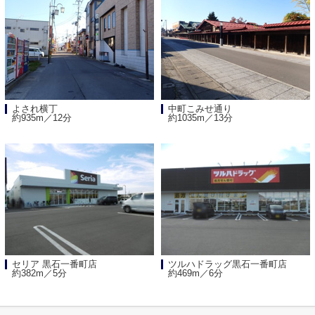
よされ横丁
中町こみせ通り
約935m／12分
約1035m／13分
セリア 黒石一番町店
ツルハドラッグ黒石一番町店
約382m／5分
約469m／6分