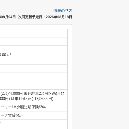
情報の見方
08月04日
次回更新予定日：2026年08月18日
6.00㎡/-
-
(2台)/4,000円 縦列駐車2台可区画(月額
000円) 駐車1台区画(月額2000円)
ユーミーLA少額短期保険/2年
アーク賃貸保証
南