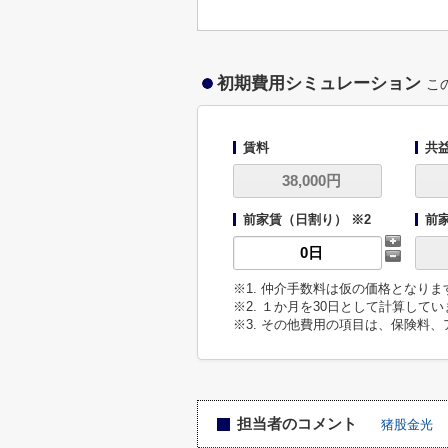
初期費用シミュレーション
こ
賃料
共
前家賃（日割り） ※2
前
※1. 仲介手数料は仮の価格となり
※2. １か月を30日として計算して
※3. その他費用の項目は、保険料
担当者のコメント
猪股金光