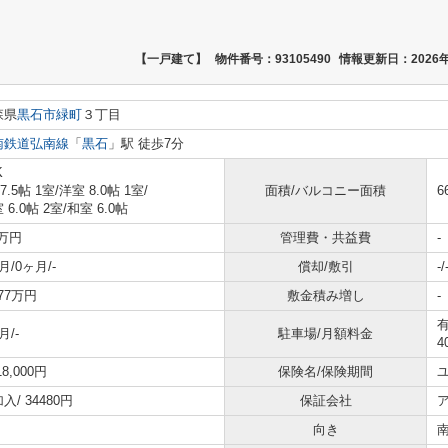
【一戸建て】
物件番号：93105490
情報更新日：2026年
森県
黒石市
緑町
３丁目
南鉄道弘南線
「
黒石
」駅 徒歩7分
K
 7.5帖 1室
/
洋室 8.0帖 1室
/
面積/バルコニー面積
6
 6.0帖 2室
/
和室 6.0帖
8万円
管理費・共益費
-
月/0ヶ月/-
償却/敷引
-/
0.77万円
敷金積み増し
-
有
月/-
駐車場/月額料金
4
18,000円
保険名/保険期間
加入/
34480円
保証会社
向き