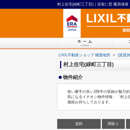
LIXIL不動産ショップ 猪股地所
>
(賃貸
村上住宅(緑町三丁目)
物件紹介
使い勝手の良い2間半の収納が魅力
気になるイチオシ物件情報：「村上住宅(
連絡お待ちしております。
賃料
間取り