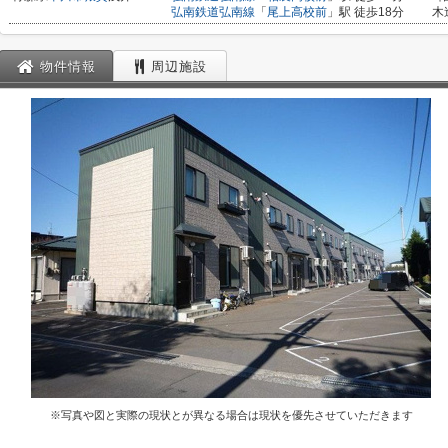
弘南鉄道弘南線
「
尾上高校前
」駅 徒歩18分
木
物件情報
周辺施設
※写真や図と実際の現状とが異なる場合は現状を優先させていただきます