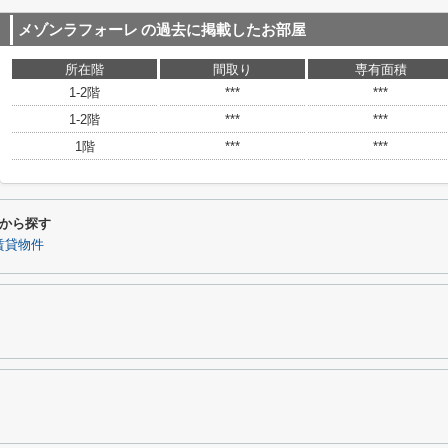
メゾンラフォーレ
の過去に掲載したお部屋
所在階
間取り
専有面積
1-2階
***
***
1-2階
***
***
1階
***
***
から探す
賃貸物件