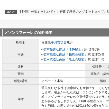
【外観】外観もきれいです。戸建て感覚のメゾネットタイプ。
コメント
メゾンラフォーレ
の物件概要
所在地
青森県
平川市
猿賀
浅井
弘南鉄道弘南線
「
津軽尾上
」駅 徒歩7分
弘南鉄道弘南線
「
柏農高校前
」駅 徒歩27分
交通
弘南鉄道弘南線
「
尾上高校前
」駅 徒歩18分
賃料
-
管理費・共
面積
-
築年月（築
種別/構造
アパート / 木造
階建
通風良好な条件は健康面でも大切です。そんな
します。場所が平坦なのは、ランニングをする
報：メゾンラフォーレの空室情報ならコチラ。
備考
とがあるかもしれません。LIXIL不動産ショッ
報も満載。お問い合わせは0172-53-5467またはi-t54