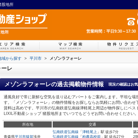
猪股地所
営業時間：平日9:30～17:30
)地域から探す
>
平川市
>
メゾンラフォーレ
ォーレ
メゾンラフォーレ
の過去掲載物件情報
現況の確認はお気
通風良好で常に新鮮な空気を送り込むアパートをご案内します。平坦な場
す。「メゾンラフォーレ」の物件情報をお探しならお気軽にお問い合わせ
賃料は高めです。平川市の弘南鉄道弘南線津軽尾上周辺が物件探しにベストです。
LIXIL不動産ショップ 猪股地所までいつでもどうぞお問い合わせください
所在地
交通
弘南鉄道弘南線
「
津軽尾上
」駅 徒歩7分
築
青森県
平川市
猿賀
浅井
弘南鉄道弘南線
「
柏農高校前
」駅 徒歩27分
2