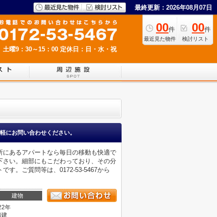
最終更新：2026年08月07日
00
00
件
件
最近見た物件
検討リスト
 土曜9：30～15：00
定休日：日・水・祝
軽にお問い合わせください。
所にあるアパートなら毎日の移動も快適で
下さい。細部にもこだわっており、その分
ご質問等は、0172-53-5467から
。
建物
22年
階建