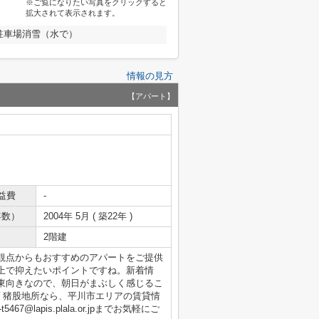
※ご覧になりたい写真をクリックすると
拡大されて表示されます。
駐車場消雪（水で）
情報の見方
【アパート】
益費
-
年数）
2004年 5月 ( 築22年 )
2階建
観点からもおすすめのアパートをご提供
上で抑えたいポイントですね。新着情
東向きなので、朝日がまぶしく感じるこ
プ 猪股地所なら、平川市エリアの賃貸情
67@lapis.plala.or.jpまでお気軽にご