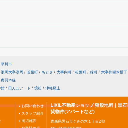
平川市
浪岡大字浪岡
/
若葉町
/
ちとせ
/
大字内町
/
松葉町
/
緑町
/
大字株梗木横丁
奥羽本線
舎館
/
田んぼアート
/
境松
/
津軽尾上
LIXIL不動産ショップ 猪股地所｜黒
お問い合わせ
貸物件(アパートなど)
スタッフ紹介
上
周辺施設
青森県黒石市ぐみの木１丁目240