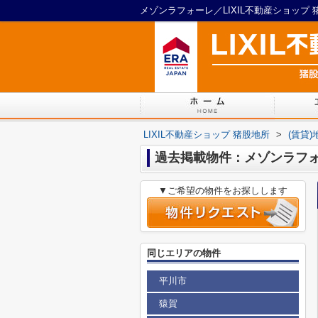
メゾンラフォーレ／LIXIL不動産ショップ 
LIXIL不動産ショップ 猪股地所
>
(賃貸
過去掲載物件：メゾンラフ
▼ご希望の物件をお探しします
同じエリアの物件
平川市
猿賀