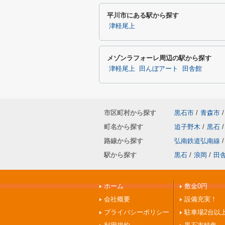
平川市にある駅から探す
津軽尾上
メゾンラフォーレ周辺の駅から探す
津軽尾上
田んぼアート
田舎館
市区町村から探す
黒石市
/
青森市
/
町名から探す
追子野木
/
黒石
/
路線から探す
弘南鉄道弘南線
/
駅から探す
黒石
/
浪岡
/
田
ホーム
敷金0円
会社概要
設備充実！
プライバシーポリシー
駐車場2台以