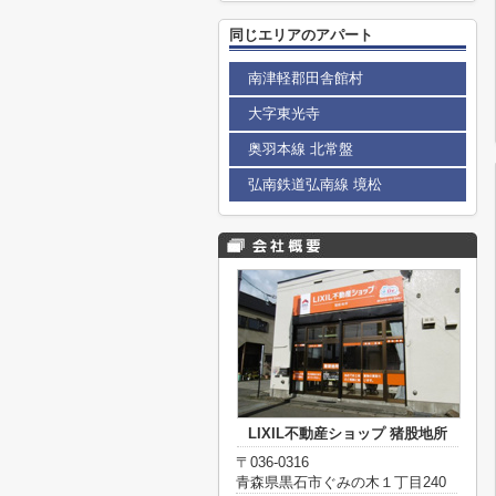
同じエリアのアパート
南津軽郡田舎館村
大字東光寺
奥羽本線 北常盤
弘南鉄道弘南線 境松
LIXIL不動産ショップ 猪股地所
〒036-0316
青森県黒石市ぐみの木１丁目240