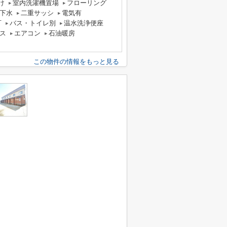
け
室内洗濯機置場
フローリング
下水
二重サッシ
電気有
可
バス・トイレ別
温水洗浄便座
ス
エアコン
石油暖房
この物件の情報をもっと見る