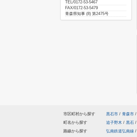
TEL/0172-53-5467
FAX/0172-53-5479
青森県知事 (8) 第2475号
市区町村から探す
黒石市
/
青森市
/
町名から探す
追子野木
/
黒石
/
路線から探す
弘南鉄道弘南線
/