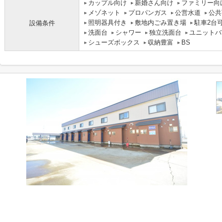
カップル向け
新婚さん向け
ファミリー向
メゾネット
プロパンガス
公営水道
公共
照明器具付き
敷地内ごみ置き場
駐車2台
設備条件
洗面台
シャワー
独立洗面台
ユニットバ
シューズボックス
収納豊富
BS