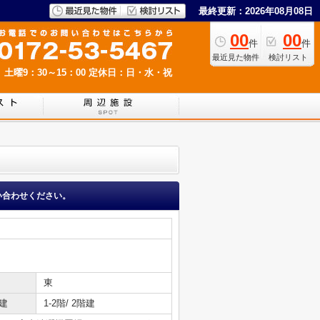
最終更新：2026年08月08日
00
00
件
件
最近見た物件
検討リスト
 土曜9：30～15：00
定休日：日・水・祝
い合わせください。
東
建
1-2階/ 2階建