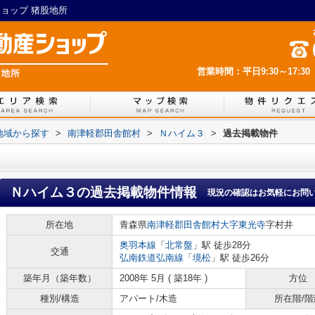
ショップ 猪股地所
営業時間：平日9:30～17:30
)地域から探す
>
南津軽郡田舎館村
>
Ｎハイム３
>
過去掲載物件
Ｎハイム３
の過去掲載物件情報
現況の確認はお気軽にお問
所在地
青森県
南津軽郡田舎館村
大字東光寺
字村井
奥羽本線
「
北常盤
」駅 徒歩28分
交通
弘南鉄道弘南線
「
境松
」駅 徒歩26分
築年月（築年数）
2008年 5月 ( 築18年 )
方位
種別/構造
アパート/木造
所在階/階