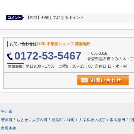
【外観】外観も気になるポイント
お問い合わせは
LIXIL不動産ショップ 猪股地所
0172-53-5467
〒036-0316
青森県黒石市ぐみの木１丁
平日9:30～17:30 土曜9：30～15：00 定休日:日・水・祝
平川市
若葉町
/
ちとせ
/
大字内町
/
松葉町
/
緑町
/
大字株梗木横丁
/
浪岡福田
/
浪
奥羽本線