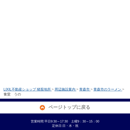
LIXIL不動産ショップ 猪股地所
>
周辺施設案内
>
青森市
>
青森市のラーメン
>
食堂 うの
ページトップに戻る
営業時間:平日9:30～17:30 土曜9：30～15：00
定休日:日・水・祝