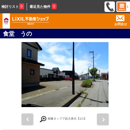
0
0
検討リスト
最近見た物件
お問合せ
食堂 うの
前
次
画像タップで拡大表示【
1
/1】