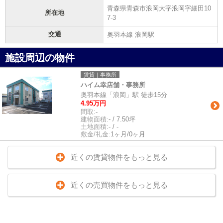
青森県青森市浪岡大字浪岡字細田10
所在地
7-3
交通
奥羽本線 浪岡駅
施設周辺の物件
賃貸｜事務所
ハイム幸店舗・事務所
奥羽本線「浪岡」駅 徒歩15分
4.95万円
間取:
-
建物面積:
- / 7.50坪
土地面積:
- / -
敷金/礼金:
1ヶ月/0ヶ月
近くの賃貸物件をもっと見る
近くの売買物件をもっと見る