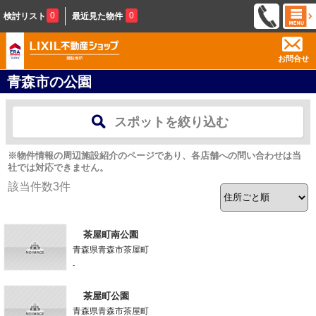
0
0
検討リスト
最近見た物件
お問合せ
青森市の公園
スポットを絞り込む
※物件情報の周辺施設紹介のページであり、各店舗への問い合わせは当
社では対応できません。
該当件数
3
件
茶屋町南公園
青森県青森市茶屋町
-
茶屋町公園
青森県青森市茶屋町