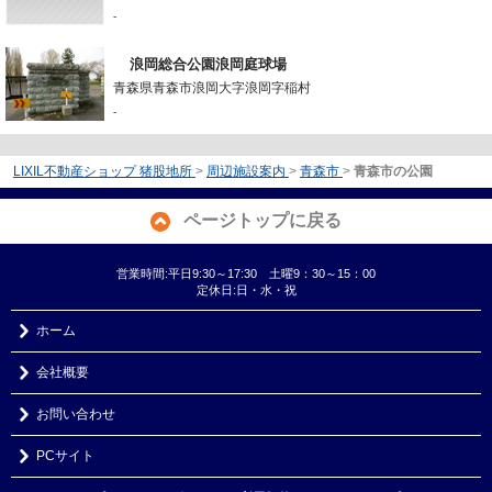
-
浪岡総合公園浪岡庭球場
青森県青森市浪岡大字浪岡字稲村
-
LIXIL不動産ショップ 猪股地所
>
周辺施設案内
>
青森市
>
青森市の公園
ページトップに戻る
営業時間:平日9:30～17:30 土曜9：30～15：00
定休日:日・水・祝
ホーム
会社概要
お問い合わせ
PCサイト