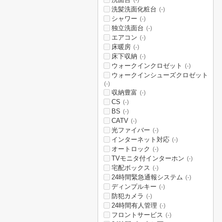
(-)
洗髪洗面化粧台
(-)
シャワー
(-)
独立洗面台
(-)
エアコン
(-)
床暖房
(-)
床下収納
(-)
ウォークインクロゼット
(-)
ウォークインシューズクロゼット
(-)
収納豊富
(-)
CS
(-)
BS
(-)
CATV
(-)
光ファイバー
(-)
インターネット対応
(-)
オートロック
(-)
TVモニタ付インターホン
(-)
宅配ボックス
(-)
24時間緊急通報システム
(-)
ディンプルキー
(-)
防犯カメラ
(-)
24時間有人管理
(-)
フロントサービス
(-)