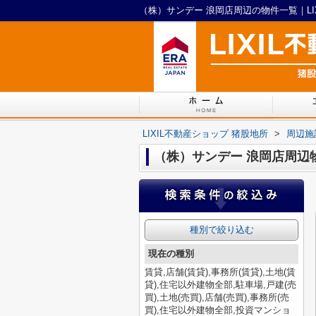
（株）サンデー 浪岡店周辺の物件一覧｜LI
LIXIL不動産ショップ 猪股地所
>
周辺施
（株）サンデー 浪岡店周辺
種別で絞り込む
現在の種別
賃貸,店舗(賃貸),事務所(賃貸),土地(賃
貸),住宅以外建物全部,駐車場,戸建(売
買),土地(売買),店舗(売買),事務所(売
買),住宅以外建物全部,投資マンショ