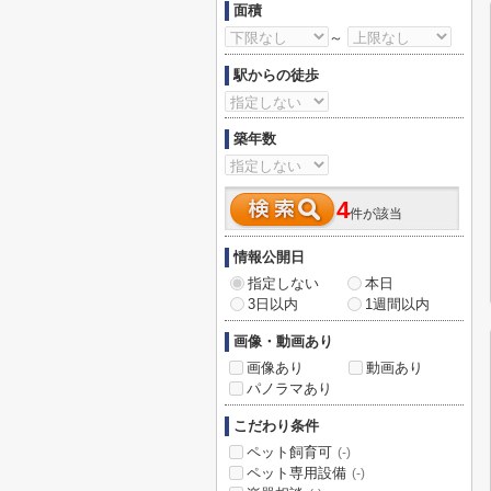
面積
～
駅からの徒歩
築年数
4
件が該当
情報公開日
指定しない
本日
3日以内
1週間以内
画像・動画あり
画像あり
動画あり
パノラマあり
こだわり条件
ペット飼育可
(-)
ペット専用設備
(-)