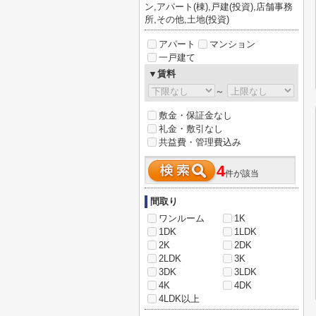
ン,アパート(棟),戸建(投資),店舗事務
所,その他,土地(投資)
アパート
マンション
一戸建て
▼賃料
～
敷金・保証金なし
礼金・敷引なし
共益費・管理費込み
4
件が該当
間取り
ワンルーム
1K
1DK
1LDK
2K
2DK
2LDK
3K
3DK
3LDK
4K
4DK
4LDK以上