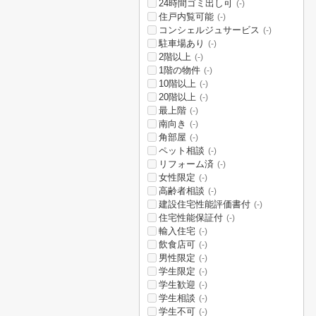
24時間ゴミ出し可
(-)
住戸内覧可能
(-)
コンシェルジュサービス
(-)
駐車場あり
(-)
2階以上
(-)
1階の物件
(-)
10階以上
(-)
20階以上
(-)
最上階
(-)
南向き
(-)
角部屋
(-)
ペット相談
(-)
リフォーム済
(-)
女性限定
(-)
高齢者相談
(-)
建設住宅性能評価書付
(-)
住宅性能保証付
(-)
輸入住宅
(-)
飲食店可
(-)
男性限定
(-)
学生限定
(-)
学生歓迎
(-)
学生相談
(-)
学生不可
(-)