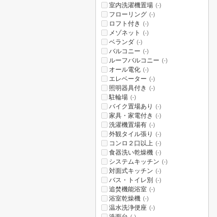
室内洗濯機置場
(-)
フローリング
(-)
ロフト付き
(-)
メゾネット
(-)
ベランダ
(-)
バルコニー
(-)
ルーフバルコニー
(-)
オール電化
(-)
エレベーター
(-)
照明器具付き
(-)
駐輪場
(-)
バイク置場あり
(-)
家具・家電付き
(-)
洗濯機置場有
(-)
外観タイル張り
(-)
コンロ２口以上
(-)
食器洗い乾燥機
(-)
システムキッチン
(-)
対面式キッチン
(-)
バス・トイレ別
(-)
追焚機能浴室
(-)
浴室乾燥機
(-)
温水洗浄便座
(-)
洗面台