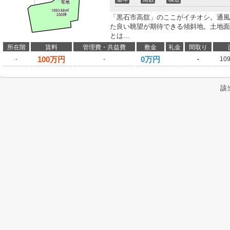
「黒石市高舘」のここがイチオシ。通風
た良い眺望が期待できる傾斜地。土地面積は
とは...
所在階
賃料
管理費・共益費
敷金
礼金
間取り
100
万円
0万円
-
-
-
10
該