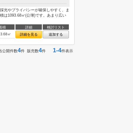
採光やプライバシーが確保しやすく、ま
1093.68㎡(公簿)です。あまり広い
面積
詳細
検討リスト
93.68㎡
詳細を見る
追加する
4
4
1-4
当公開件数
件 販売数
件
件表示