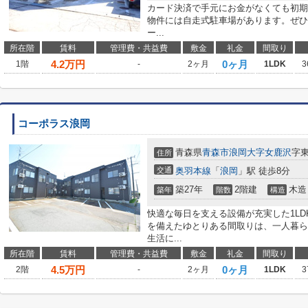
カード決済で手元にお金がなくても初期
物件には自走式駐車場があります。ぜひ
ー...
所在階
賃料
管理費・共益費
敷金
礼金
間取り
4.2
万円
0ヶ月
1階
-
2ヶ月
1LDK
3
コーポラス浪岡
青森県
青森市
浪岡大字女鹿沢
字
住所
交通
奥羽本線
「
浪岡
」駅 徒歩8分
築27年
2階建
木造
築年
階数
構造
快適な毎日を支える設備が充実した1LD
を備えたゆとりある間取りは、一人暮ら
生活に...
所在階
賃料
管理費・共益費
敷金
礼金
間取り
4.5
万円
0ヶ月
2階
-
2ヶ月
1LDK
3