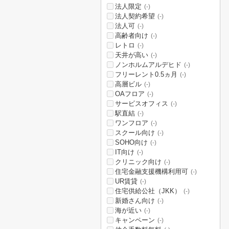
法人限定
(-)
法人契約希望
(-)
法人可
(-)
高齢者向け
(-)
レトロ
(-)
天井が高い
(-)
ノンホルムアルデヒド
(-)
フリーレント0.5ヵ月
(-)
高層ビル
(-)
OAフロア
(-)
サービスオフィス
(-)
駅直結
(-)
ワンフロア
(-)
スクール向け
(-)
SOHO向け
(-)
IT向け
(-)
クリニック向け
(-)
住宅金融支援機構利用可
(-)
UR賃貸
(-)
住宅供給公社（JKK）
(-)
新婚さん向け
(-)
海が近い
(-)
キャンペーン
(-)