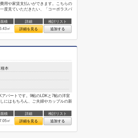
費用や家賃支払いができます。こちらの
一度見ていただきたい、「コーポラスパ
面積
詳細
検討リスト
6.43㎡
詳細を見る
追加する
東種本
Kアパートです。9帖のLDKと7帖の洋室
しにはもちろん、ご夫婦やカップルの新
面積
詳細
検討リスト
7.05㎡
詳細を見る
追加する