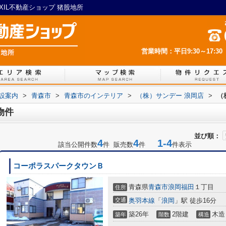
XIL不動産ショップ 猪股地所
営業時間：平日9:30～17:30
設案内
>
青森市
>
青森市のインテリア
>
（株）サンデー 浪岡店
>
（
物件
並び順：
4
4
1-4
該当公開件数
件 販売数
件
件表示
コーポラスパークタウンＢ
青森県
青森市
浪岡福田
１丁目
住所
交通
奥羽本線
「
浪岡
」駅 徒歩16分
築26年
2階建
木造
築年
階数
構造