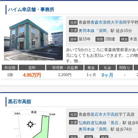
ハイム幸店舗・事務所
青森県
青森市
浪岡大字浪岡
字平
住所
交通
奥羽本線
「
浪岡
」駅 徒歩15分
築15年
2階建
木造
築年
階数
構造
歩いて5分のところに青森南警察署があ
元になくてもお支払いできます。この物
す。物...
所在階
賃料
管理費・共益費
敷金
礼金
間取り
4.95
万円
0ヶ月
1階
2,200円
1ヶ月
-
黒石市高舘
青森県
黒石市
大字高舘
字丁高原
住所
交通
弘南鉄道弘南線
「
黒石
」駅 徒歩6
奥羽本線
「
浪岡
」駅 徒歩74分
-
-
-
築年
階数
構造