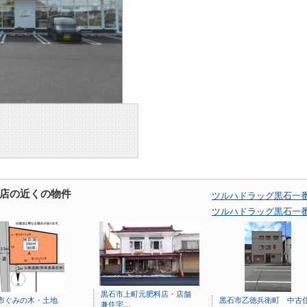
店の近くの物件
ツルハドラッグ黒石一
ツルハドラッグ黒石一
黒石市上町元肥料店・店舗
市ぐみの木・土地
黒石市乙徳兵衛町 中古
兼住宅…