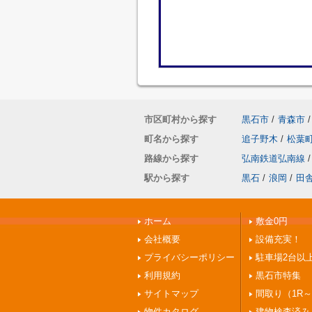
市区町村から探す
黒石市
/
青森市
/
町名から探す
追子野木
/
松葉
路線から探す
弘南鉄道弘南線
/
駅から探す
黒石
/
浪岡
/
田
ホーム
敷金0円
会社概要
設備充実！
プライバシーポリシー
駐車場2台以
利用規約
黒石市特集
サイトマップ
間取り（1R～
物件カタログ
建物検査済み