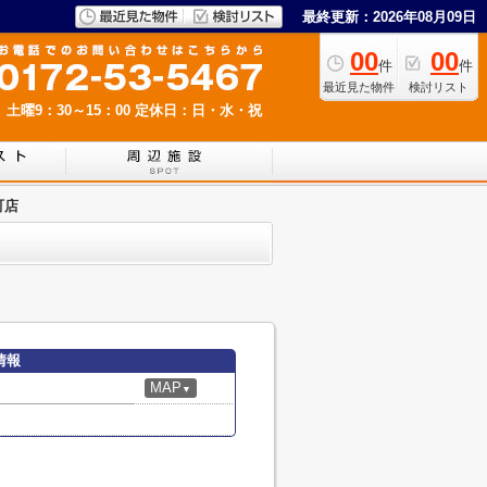
最終更新：2026年08月09日
00
00
件
件
最近見た物件
検討リスト
 土曜9：30～15：00
定休日：日・水・祝
町店
情報
MAP
▼