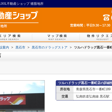
XIL不動産ショップ 猪股地所
営業時間：平日9:30～17:30
設案内
>
黒石市
>
黒石市のドラッグストア
>
ツルハドラッグ黒石一番
店
ツルハドラッグ黒石一番町店の詳細
所在地
青森県黒石市一番町189
交通
弘南鉄道弘南線 黒石駅