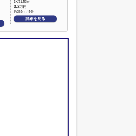
1K/21.53㎡
3.2
万円
約369m／5分
詳細を見る