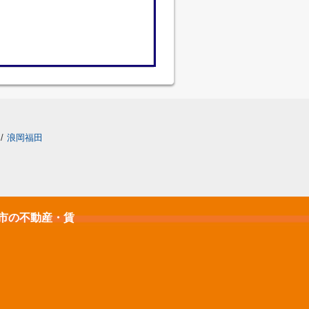
/
浪岡福田
石市の不動産・賃