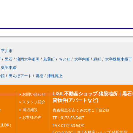
平川市
町
/
黒石
/
浪岡大字浪岡
/
若葉町
/
ちとせ
/
大字内町
/
緑町
/
大字株梗木横丁
奥羽本線
舎館
/
田んぼアート
/
境松
/
津軽尾上
LIXIL不動産ショップ 猪股地所｜黒
お問い合わせ
貸物件(アパートなど)
スタッフ紹介
上
周辺施設
青森県黒石市ぐみの木１丁目240
お客様の声
TEL:0172-53-5467
1LDK）
FAX:0172-53-5479
Copyright(c) LIXIL不動産ショップ 猪股地所