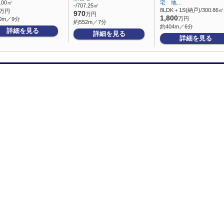
9.00㎡
宅 地…
-/707.25㎡
8LDK＋1S(納戸)/300.86㎡
万円
970
万円
1,800
万円
0m／9分
約552m／7分
約404m／6分
詳細を見る
詳細を見る
詳細を見る