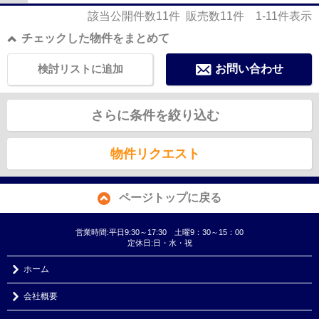
該当公開件数
11
件 販売数
11
件
1-11
件表示
チェックした物件をまとめて
検討リストに追加
お問い合わせ
さらに条件を絞り込む
物件リクエスト
ページトップに戻る
営業時間:平日9:30～17:30 土曜9：30～15：00
定休日:日・水・祝
ホーム
会社概要