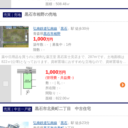
面積：508.48㎡
黒石市相野の売地
売買｜売地
弘南鉄道弘南線
「
黒石
」駅 徒歩30分
青森県
黒石市
相野
1,000
万円
築年数：- ｜募集中：
1件
階数：-
薬や日用品を買うのに便利な薬王堂 黒石富士見店まで、287mです。土地面積は
822㎡(公簿)となっております。資材置場におすすめな立地なので、資材置場を建
てたい方におすすめです。自...
1,000
万
円
(管理費・共益費 -)
敷：-｜礼：-
所在階：-
間取り：-
面積：822.00㎡
黒石市北美町二丁目 中古住宅
売買｜中古一戸建
弘南鉄道弘南線
「
黒石
」駅 徒歩23分