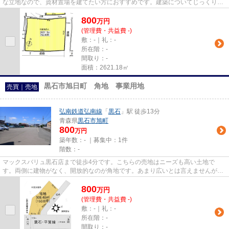
な立地なので、資材置場を建てたい方におすすめです。建築についてじっくり考
えられるというメリットのある...
800
万
円
(管理費・共益費 -)
敷：-｜礼：-
所在階：-
間取り：-
面積：2621.18㎡
黒石市旭日町 角地 事業用地
売買｜売地
弘南鉄道弘南線
「
黒石
」駅 徒歩13分
青森県
黒石市
旭町
800
万円
築年数：- ｜募集中：
1件
階数：-
マックスバリュ黒石店まで徒歩4分です。こちらの売地はニーズも高い土地で
す。両側に建物がなく、開放的なのが角地です。あまり広いとは言えませんが、
落ち着いて過ごせる空間です。黒...
800
万
円
(管理費・共益費 -)
敷：-｜礼：-
所在階：-
間取り：-