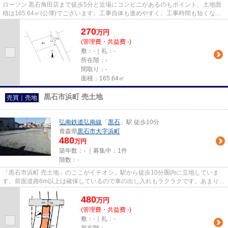
ローソン 黒石角田店まで徒歩5分と近場にコンビニがあるのもポイント。土地面
積は165.64㎡(公簿)でございます。工事自体も進めやすく、工事時間も短くなり
やすい平坦地です。あまり広...
270
万
円
(管理費・共益費 -)
敷：-｜礼：-
所在階：-
間取り：-
面積：165.64㎡
黒石市浜町 売土地
売買｜売地
弘南鉄道弘南線
「
黒石
」駅 徒歩10分
青森県
黒石市
大字浜町
480
万円
築年数：- ｜募集中：
1件
階数：-
「黒石市浜町 売土地」のここがイチオシ。駅から徒歩10分圏内に立地していま
す。前面道路6m以上は確保しているので車の出し入れもラクラクです。あまり広
いとは言えませんが、落ち着い...
480
万
円
(管理費・共益費 -)
敷：-｜礼：-