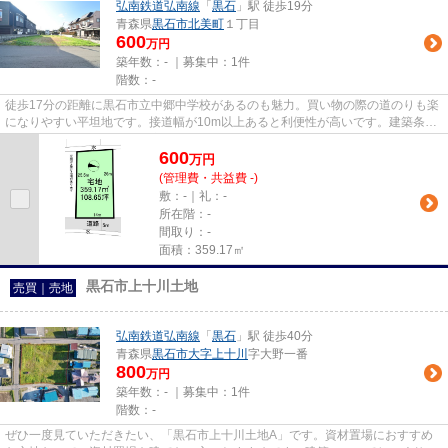
弘南鉄道弘南線
「
黒石
」駅 徒歩19分
青森県
黒石市
北美町
１丁目
600
万円
築年数：- ｜募集中：
1件
階数：-
徒歩17分の距離に黒石市立中郷中学校があるのも魅力。買い物の際の道のりも楽
になりやすい平坦地です。接道幅が10m以上あると利便性が高いです。建築条件
無しの土地ですので、自由度が...
600
万
円
(管理費・共益費 -)
敷：-｜礼：-
所在階：-
間取り：-
面積：359.17㎡
黒石市上十川土地
売買｜売地
弘南鉄道弘南線
「
黒石
」駅 徒歩40分
青森県
黒石市
大字上十川
字大野一番
800
万円
築年数：- ｜募集中：
1件
階数：-
ぜひ一度見ていただきたい、「黒石市上十川土地A」です。資材置場におすすめ