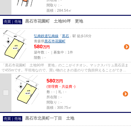
所在階：-
間取り：-
面積：284.54㎡
黒石市花園町 土地90坪 更地
売買｜売地
弘南鉄道弘南線
「
黒石
」駅 徒歩16分
青森県
黒石市
花園町
580
万円
築年数：- ｜募集中：
1件
階数：-
「黒石市花園町 土地90坪 更地」のここがイチオシ。マックスバリュ黒石店ま
で455mです。平坦地なので、買い物のときの道のりで負担抑えることができま
すよ。あまり広いとは言えませ...
580
万
円
(管理費・共益費 -)
敷：-｜礼：-
所在階：-
間取り：-
面積：300.75㎡
黒石市北美町一丁目 土地
売買｜売地