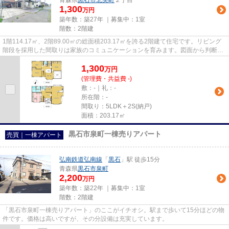
青森県
黒石市
北美町
２丁目
1,300
万円
築年数：築27年 ｜募集中：
1室
階数：2階建
1階114.17㎡、2階89.00㎡の総面積203.17㎡を誇る2階建て住宅です。リビング
階段を採用した間取りは家族のコミュニケーションを育みます。図面から判断で
きる限りでは、各居室が9帖以上...
1,300
万
円
(管理費・共益費 -)
敷：-｜礼：-
所在階：-
間取り：5LDK＋2S(納戸)
面積：203.17㎡
黒石市泉町一棟売りアパート
売買｜一棟アパート
弘南鉄道弘南線
「
黒石
」駅 徒歩15分
青森県
黒石市
泉町
2,200
万円
築年数：築22年 ｜募集中：
1室
階数：2階建
「黒石市泉町一棟売りアパート」のここがイチオシ。駅まで歩いて15分ほどの物
件です。価格は高いですが、その分設備は充実しています。