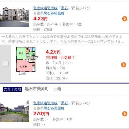
弘南鉄道弘南線
「
黒石
」駅 徒歩17分
青森県
黒石市
松葉町
4.2
万円
築年数：築26年 ｜募集中：
1室
階数：2階建
一人暮らしの方でも近くには黒石警察署があるので地域の防犯面も安心できま
す。駐車場所に困ることはないです。今なら駐車スペース2台分空いておりま
す。今なら駐車場も空いてますよ。...
4.2
万
円
(管理費・共益費 -)
敷：2ヶ月｜礼：-
所在階：2階
間取り：1LDK
面積：39.74㎡
黒石市美原町 土地
売買｜売地
弘南鉄道弘南線
「
黒石
」駅 徒歩24分
青森県
黒石市
美原町
270
万円
築年数：- ｜募集中：
1件
階数：-