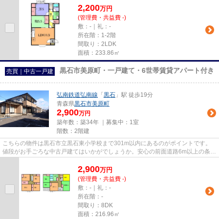
2,200
万
円
(管理費・共益費 -)
敷：-｜礼：-
所在階：1-2階
間取り：2LDK
面積：233.86㎡
黒石市美原町・一戸建て・6世帯賃貸アパート付き
売買｜中古一戸建
弘南鉄道弘南線
「
黒石
」駅 徒歩19分
青森県
黒石市
美原町
2,900
万円
築年数：築34年 ｜募集中：
1室
階数：2階建
こちらの物件は黒石市立黒石東小学校まで301m以内にあるのがポイントです。
値段がお手ごろな中古戸建てはいかがでしょうか。安心の前面道路6m以上の条件
を備えております。価格が高い...
2,900
万
円
(管理費・共益費 -)
敷：-｜礼：-
所在階：-
間取り：8DK
面積：216.96㎡