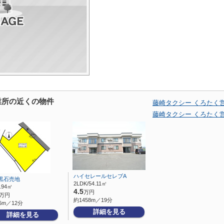
業所の近くの物件
藤崎タクシー くろたく
藤崎タクシー くろたく
ハイセレールセレブA
黒石売地
2LDK/54.11㎡
3.94㎡
4.5
万円
万円
約1458m／19分
6m／12分
詳細を見る
詳細を見る