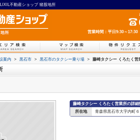
IXIL不動産ショップ 猪股地所
営業時間：平日9:30～17:30
設案内
>
黒石市
>
黒石市のタクシー乗り場
>
藤崎タクシー くろたく営
所
藤崎タクシー くろたく営業所の詳細
所在地
青森県黒石市大字内町６