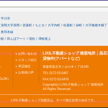
平川市
浪岡大字浪岡
/
若葉町
/
ちとせ
/
大字内町
/
松葉町
/
緑町
/
大字株梗木横丁
奥羽本線
舎館
/
田んぼアート
/
境松
/
津軽尾上
LIXIL不動産ショップ 猪股地所｜黒
お問い合わせ
貸物件(アパートなど)
スタッフ紹介
上
周辺施設
青森県黒石市ぐみの木１丁目240
お客様の声
TEL:0172-53-5467
1LDK）
FAX:0172-53-5479
Copyright(c) LIXIL不動産ショップ 猪股地所
All Rights Reserved.
LIXIL不動産ショップ加盟店は、すべて独立自営の会社です。