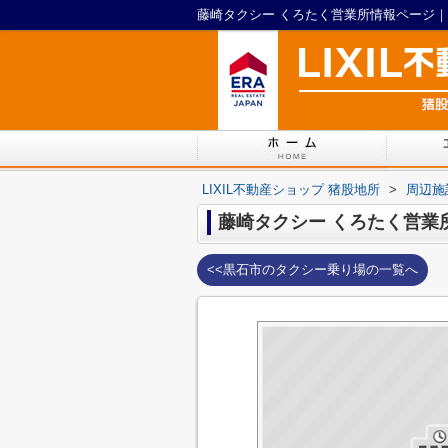
藤崎タクシー くろたく営業所情報ページ｜L
LIXIL不動産ショップ 猪股地所
>
周辺施
藤崎タクシー くろたく営業
<<黒石市のタクシー乗り場の一覧へ