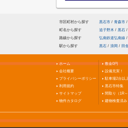
市区町村から探す
黒石市
/
青森市
/
町名から探す
追子野木
/
黒石
/
路線から探す
弘南鉄道弘南線
/
駅から探す
黒石
/
浪岡
/
田
ホーム
敷金0円
会社概要
設備充実！
プライバシーポリシー
駐車場2台以
利用規約
黒石市特集
サイトマップ
間取り（1R～
物件カタログ
建物検査済み