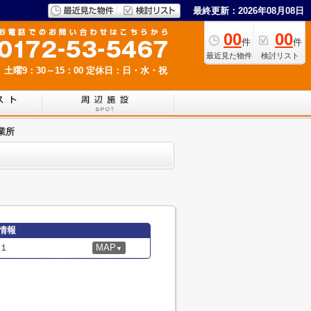
最終更新：2026年08月08日
00
00
件
件
最近見た物件
検討リスト
 土曜9：30～15：00
定休日：日・水・祝
業所
情報
１
MAP
▼