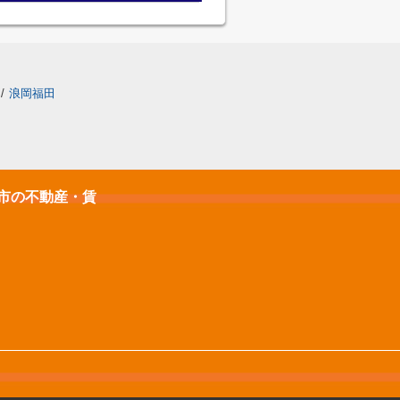
/
浪岡福田
石市の不動産・賃