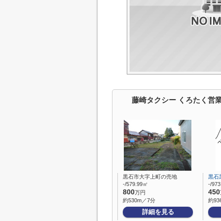
藤崎タクシー くろたく営
黒石市大字上町の売地
黒石
-/579.99㎡
-/97
800
450
万円
約530m／7分
約93
詳細を見る