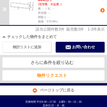
(管理費・共益費 -)
敷：-｜礼：-
所在階：-
間取り：-
面積：579.99㎡
該当公開件数
3
件 販売数
3
件
1-3
件表示
チェックした物件をまとめて
検討リストに追加
お問い合わせ
さらに条件を絞り込む
物件リクエスト
ページトップに戻る
営業時間:平日9:30～17:30 土曜9：30～15：00
定休日:日・水・祝