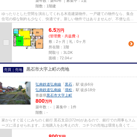
築年数：築40年 ｜募集中：
1室
階数：1階建
ゆったりとした空間を演出してくれる木造建築物件。一戸建ての物件なら、集合
住宅の様な制約も少なく、快適です。新しい物件ではありませんが、不便な点は
少ないです。自分のライフス...
6.5
万
円
(管理費・共益費 -)
敷：2ヶ月｜礼：0ヶ月
所在階：1階
間取り：3LDK
面積：72.04㎡
黒石市大字上町の売地
売買｜売地
弘南鉄道弘南線
「
黒石
」駅 徒歩6分
弘南鉄道弘南線
「
境松
」駅 徒歩18分
青森県
黒石市
大字上町
800
万円
築年数：- ｜募集中：
1件
階数：-
家からすぐ近くにみちのく銀行 黒石支店(372m)があるので、銀行での用事もスム
ーズに済ませられます。土地購入をお考えの方、コチラの売地は環境も良くてお
すすめです。150㎡以上の工...
800
万
円