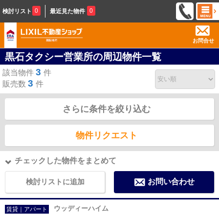
0
0
検討リスト
最近見た物件
お問合せ
黒石タクシー営業所の周辺物件一覧
3
該当物件
件
3
販売数
件
さらに条件を絞り込む
物件リクエスト
チェックした物件をまとめて
検討リストに追加
お問い合わせ
ウッディーハイム
賃貸｜アパート