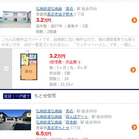
弘南鉄道弘南線
「
黒石
」駅 徒歩25分
青森県
黒石市
追子野木
１丁目
3.2
万円
築年数：築27年 ｜募集中：
1室
階数：2階建
こちらの物件はアパートです。始発駅に近い物件なので、朝の通勤電車でも座り
やすいです。ぜひ一度見ていただきたい、「ウッディーハイム」です。一階にあ
るので人の目は気になってし...
3.2
万
円
(管理費・共益費 -)
敷：1ヶ月｜礼：0ヶ月
所在階：1階
間取り：1K
面積：21.53㎡
ちとせ住宅
賃貸｜一戸建て
弘南鉄道弘南線
「
黒石
」駅 徒歩26分
弘南鉄道弘南線
「
田んぼアート
」駅 徒歩38分
弘南鉄道弘南線
「
田舎館
」駅 徒歩36分
青森県
黒石市
ちとせ
３丁目
6.5
万円