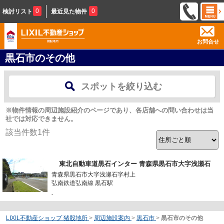
0
0
検討リスト
最近見た物件
お問合せ
黒石市のその他
スポットを絞り込む
※物件情報の周辺施設紹介のページであり、各店舗への問い合わせは当
社では対応できません。
該当件数
1
件
東北自動車道黒石インター 青森県黒石市大字浅瀬石
青森県黒石市大字浅瀬石字村上
弘南鉄道弘南線 黒石駅
-
LIXIL不動産ショップ 猪股地所
>
周辺施設案内
>
黒石市
>
黒石市のその他