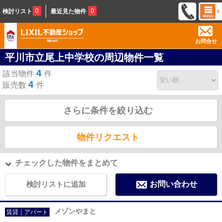
0
0
検討リスト
最近見た物件
お問合せ
平川市立尾上中学校の周辺物件一覧
4
該当物件
件
4
販売数
件
さらに条件を絞り込む
物件リクエスト
チェックした物件をまとめて
検討リストに追加
お問い合わせ
メゾンやまと
賃貸｜アパート