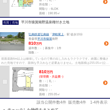
敷：-｜礼：-
所在階：-
間取り：6LDK
面積：190.95㎡
平川市猿賀南野温泉権付き土地
売買｜売地
弘南鉄道弘南線
「
津軽尾上
」駅 徒歩10分
青森県
平川市
猿賀
南野
810
万円
築年数：- ｜募集中：
1件
階数：-
前面道路6m以上は確保しているので車の出し入れもラクラクです。綺麗に整備さ
れた売地ですので、面倒な手入れなど必要ありません。土地面積は255.05㎡(公
簿)でございます。あまり広い...
810
万
円
(管理費・共益費 -)
敷：-｜礼：-
所在階：-
間取り：-
面積：255.05㎡
該当公開件数
4
件 販売数
4
件
1-4
件表示
チェックした物件をまとめて