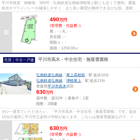
平川市猿賀 雑種地 380坪：弘南鉄道弘南線津軽尾上駅にも近くて便利。通風
採光やプライバシーが確保しやすく、また良い眺望が期待できるひな段。資材置
場用地としての用途がおすすめ...
490
万
円
(管理費・共益費 -)
敷：-｜礼：-
所在階：-
間取り：-
面積：1259.00㎡
平川市高木・中古住宅・無落雪屋根
売買｜中古一戸建
弘南鉄道弘南線
「
尾上高校前
」駅 徒歩16分
弘南鉄道弘南線
「
津軽尾上
」駅 徒歩13分
青森県
平川市
高木
原田
630
万円
築年数：築32年 ｜募集中：
1室
階数：2階建
ぜひ一度見ていただきたい、「平川市高木・中古住宅・無落雪屋根」です。徒歩
14分の場所に平川市立金田小学校があります。こちらは無落雪建築なので、ツラ
ラの落下による事故が防げま...
630
万
円
(管理費・共益費 -)