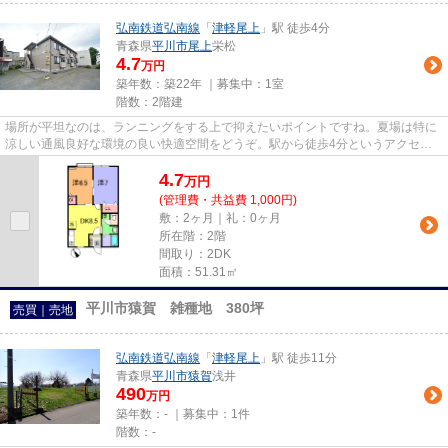
弘南鉄道弘南線
「
津軽尾上
」駅 徒歩4分
青森県
平川市
尾上
栄松
4.7
万円
築年数：築22年 ｜募集中：
1室
階数：2階建
場所が平坦なのは、ランニングをする上で抑えたいポイントですね。夏場は特に
涼しい通風良好な環境の良い快適空間をどうぞ。駅から徒歩4分というアクセス
良好な駅近物件はいかがですか...
4.7
万
円
(管理費・共益費 1,000円)
敷：2ヶ月｜礼：0ヶ月
所在階：2階
間取り：2DK
面積：51.31㎡
平川市猿賀 雑種地 380坪
売買｜売地
弘南鉄道弘南線
「
津軽尾上
」駅 徒歩11分
青森県
平川市
猿賀
浅井
490
万円
築年数：- ｜募集中：
1件
階数：-