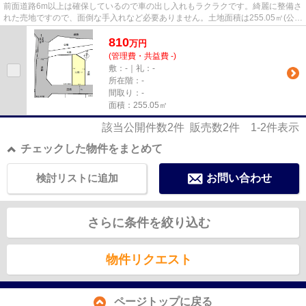
前面道路6m以上は確保しているので車の出し入れもラクラクです。綺麗に整備さ
れた売地ですので、面倒な手入れなど必要ありません。土地面積は255.05㎡(公
簿)でございます。あまり広い...
810
万
円
(管理費・共益費 -)
敷：-｜礼：-
所在階：-
間取り：-
面積：255.05㎡
該当公開件数
2
件 販売数
2
件
1-2
件表示
チェックした物件をまとめて
検討リストに追加
お問い合わせ
さらに条件を絞り込む
物件リクエスト
ページトップに戻る