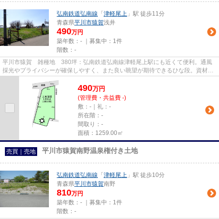
弘南鉄道弘南線
「
津軽尾上
」駅 徒歩11分
青森県
平川市
猿賀
浅井
490
万円
築年数：- ｜募集中：
1件
階数：-
平川市猿賀 雑種地 380坪：弘南鉄道弘南線津軽尾上駅にも近くて便利。通風
採光やプライバシーが確保しやすく、また良い眺望が期待できるひな段。資材置
場用地としての用途がおすすめ...
490
万
円
(管理費・共益費 -)
敷：-｜礼：-
所在階：-
間取り：-
面積：1259.00㎡
平川市猿賀南野温泉権付き土地
売買｜売地
弘南鉄道弘南線
「
津軽尾上
」駅 徒歩10分
青森県
平川市
猿賀
南野
810
万円
築年数：- ｜募集中：
1件
階数：-