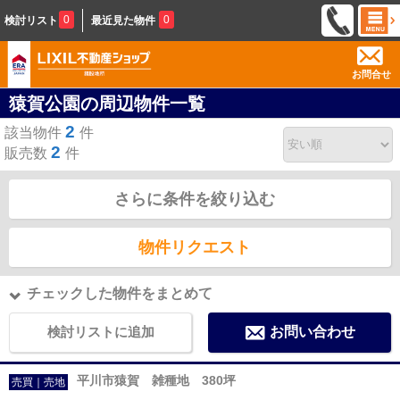
0
0
検討リスト
最近見た物件
お問合せ
猿賀公園の周辺物件一覧
2
該当物件
件
2
販売数
件
さらに条件を絞り込む
物件リクエスト
チェックした物件をまとめて
検討リストに追加
お問い合わせ
平川市猿賀 雑種地 380坪
売買｜売地