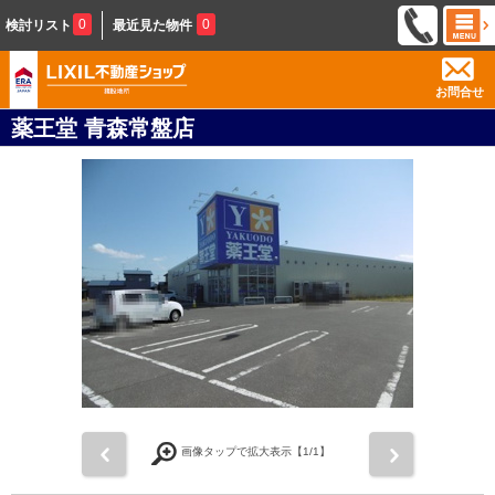
0
0
検討リスト
最近見た物件
お問合せ
薬王堂 青森常盤店
前
次
画像タップで拡大表示【
1
/1】