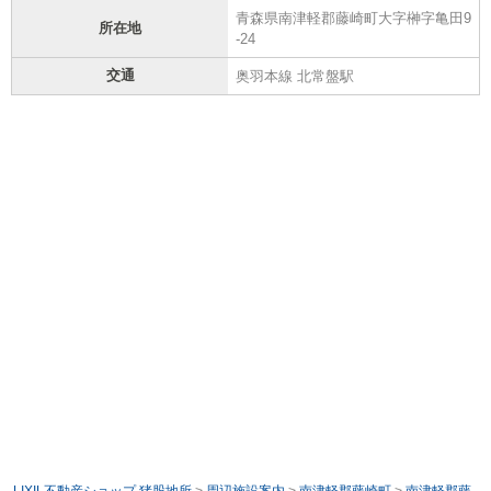
青森県南津軽郡藤崎町大字榊字亀田9
所在地
-24
交通
奥羽本線 北常盤駅
LIXIL不動産ショップ 猪股地所
>
周辺施設案内
>
南津軽郡藤崎町
>
南津軽郡藤