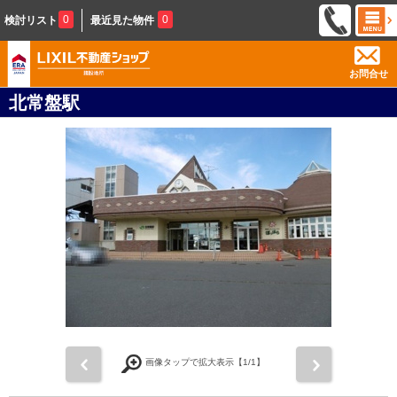
0
0
検討リスト
最近見た物件
お問合せ
北常盤駅
前
次
画像タップで拡大表示【
1
/1】