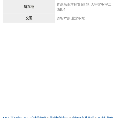
青森県南津軽郡藤崎町大字常盤字二
所在地
西田4
交通
奥羽本線 北常盤駅
LIXIL不動産ショップ 猪股地所
>
周辺施設案内
>
南津軽郡藤崎町
>
南津軽郡藤