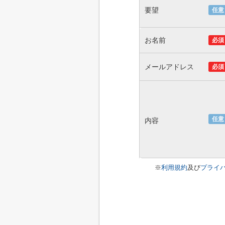
要望
任意
お名前
必須
メールアドレス
必須
任意
内容
※
利用規約
及び
プライ