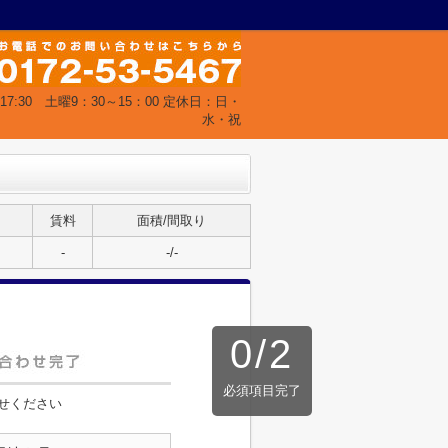
17:30 土曜9：30～15：00 定休日：日・
水・祝
賃料
面積/間取り
-
-/-
0
/
2
必須項目完了
せください