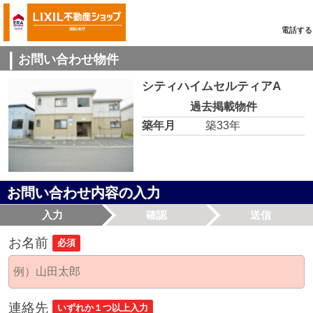
電話する
お問い合わせ物件
シティハイムセルティアA
過去掲載物件
築年月
築33年
お問い合わせ内容の入力
入力
確認
送信
お名前
必須
連絡先
いずれか１つ以上入力