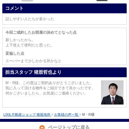
コメント
話しやすい人たちが多かった
今回ご成約したお部屋の決めてとなった点
新しかったから。
上下使えて便利だと思った。
妥協した点
スーパーまで少しかかる所かなと
担当スタッフ 猪股哲也より
M・R様、この度はご契約ありがとうございました。
気に入って頂ける物件をご紹介できて良かったです。
何かございましたら、お気楽にご連絡ください。
LIXIL不動産ショップ 猪股地所
>
お客様の声一覧
>
M・R様
ページトップに戻る