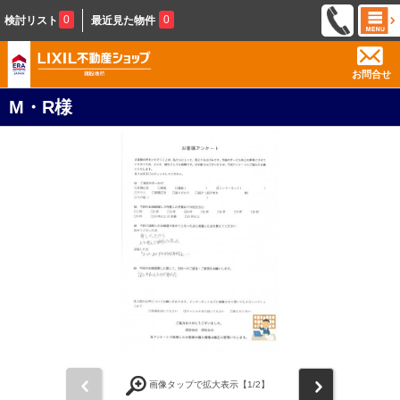
0
0
検討リスト
最近見た物件
お問合せ
M・R様
前
次
画像タップで拡大表示【
1
/2】