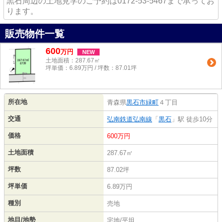
黒石周辺の土地見学のご予約は0172-53-5467まで承ってお
ります。
販売物件一覧
600
万
円
NEW
土地面積：287.67㎡
坪単価：6.89万円 / 坪数：87.01坪
所在地
青森県
黒石市
緑町
４丁目
交通
弘南鉄道弘南線
「
黒石
」駅 徒歩10分
価格
600万円
土地面積
287.67㎡
坪数
87.02坪
坪単価
6.89万円
種別
売地
地目/地勢
宅地/平坦