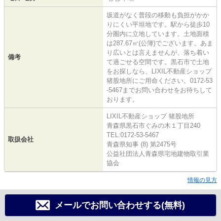
坂道がなく普段の移動も負担がかか
りにくい平坦地です。駅から徒歩10
分圏内に立地しています。土地面積
は287.67㎡(公簿)でございます。あま
り広いとは言えませんが、落ち着い
備考
て過ごせる空間です。黒石市で土地
をお探しなら、LIXIL不動産ショップ
猪股地所にご用命ください。0172-53
-5467までお問い合わせをお待ちして
おります。
LIXIL不動産ショップ 猪股地所
青森県黒石市ぐみの木１丁目240
TEL:0172-53-5467
取扱会社
青森県知事 (8) 第2475号
公益社団法人青森県宅地建物取引業
協会
情報の見方
メールでお問い合わせする(無料)