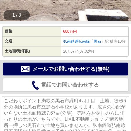
1 / 8
価格
600万円
交通
弘南鉄道弘南線
「
黒石
」駅 徒歩10分
土地面積(坪数)
287.67㎡(87.02坪)
メールでお問い合わせする(無料)
電話でお問い合わせする
こだわりポイント満載の黒石市緑町4四丁目 土地。徒歩6
分の場所に黒石市立黒石小学校があります。広さの心配が
いらない土地面積287.67㎡(公簿)。売地をお探しの方にぴ
ったりの土地がこちらです。LIXIL不動産ショップ 猪股地
所一押しの黒石市で土地を買いませんか。弘南鉄道弘南線