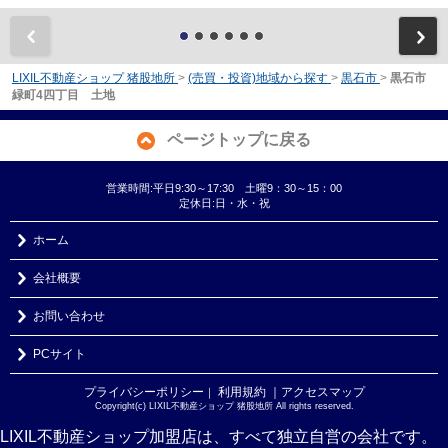
前
LIXIL不動産ショップ 猪股地所
>
(売買・投資)地域から探す
>
黒石市
>
黒石市
緑町4四丁目 土地
ページトップに戻る
営業時間:平日9:30～17:30 土曜9：30～15：00
定休日:日・水・祝
ホーム
会社概要
お問い合わせ
PCサイト
プライバシーポリシー
利用規約
｜アクセスマップ
｜
Copyright(c) LIXIL不動産ショップ 猪股地所 All rights reserved.
LIXIL不動産ショップ加盟店は、すべて独立自営の会社です。