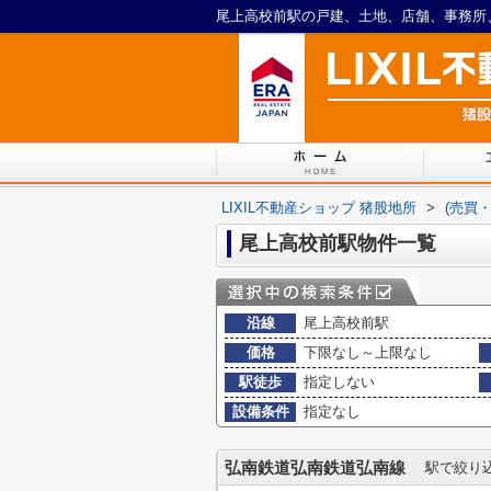
LIXIL不動産ショップ 猪股地所
>
(売買
尾上高校前駅物件一覧
沿線
尾上高校前駅
価格
下限なし～上限なし
駅徒歩
指定しない
設備条件
指定なし
弘南鉄道弘南鉄道弘南線
駅で絞り