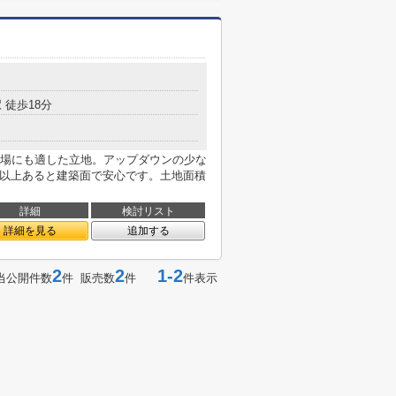
 徒歩18分
場にも適した立地。アップダウンの少な
m以上あると建築面で安心です。土地面積
詳細
検討リスト
詳細を見る
追加する
2
2
1-2
当公開件数
件 販売数
件
件表示