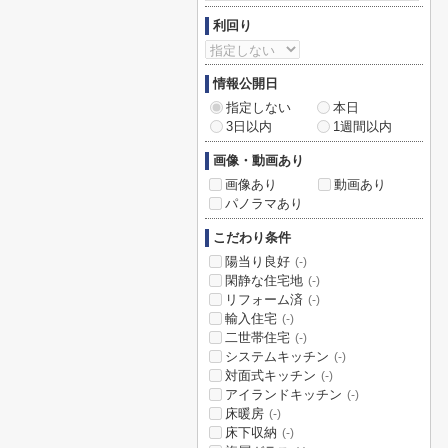
利回り
情報公開日
指定しない
本日
3日以内
1週間以内
画像・動画あり
画像あり
動画あり
パノラマあり
こだわり条件
陽当り良好
(-)
閑静な住宅地
(-)
リフォーム済
(-)
輸入住宅
(-)
二世帯住宅
(-)
システムキッチン
(-)
対面式キッチン
(-)
アイランドキッチン
(-)
床暖房
(-)
床下収納
(-)