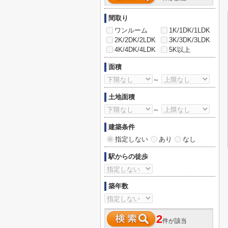
間取り
ワンルーム
1K/1DK/1LDK
2K/2DK/2LDK
3K/3DK/3LDK
4K/4DK/4LDK
5K以上
面積
～
土地面積
～
建築条件
指定しない
あり
なし
駅からの徒歩
築年数
2
件が該当