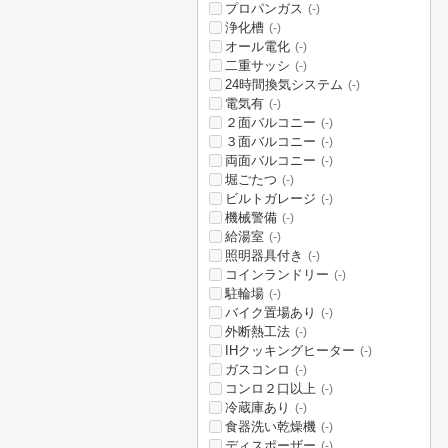
プロパンガス
(-)
浄化槽
(-)
オール電化
(-)
二重サッシ
(-)
24時間換気システム
(-)
電気有
(-)
２面バルコニー
(-)
３面バルコニー
(-)
両面バルコニー
(-)
堀ごたつ
(-)
ビルトガレージ
(-)
機械警備
(-)
給湯室
(-)
照明器具付き
(-)
コインランドリー
(-)
駐輪場
(-)
バイク置場あり
(-)
外断熱工法
(-)
IHクッキングヒーター
(-)
ガスコンロ
(-)
コンロ２口以上
(-)
冷蔵庫あり
(-)
食器洗い乾燥機
(-)
ディスポーザー
(-)