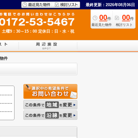
最終更新：2026年08月06日
00
00
件
件
最近見た物件
検討リスト
 土曜9：30～15：00
定休日：日・水・祝
物件