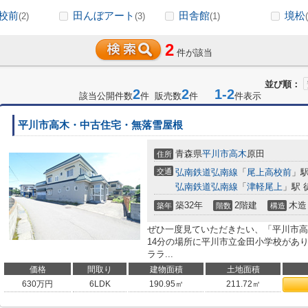
校前
田んぼアート
田舎館
境松
(2)
(3)
(1)
2
件が該当
並び順：
2
2
1-2
該当公開件数
件 販売数
件
件表示
平川市高木・中古住宅・無落雪屋根
青森県
平川市
高木
原田
住所
交通
弘南鉄道弘南線
「
尾上高校前
」駅
弘南鉄道弘南線
「
津軽尾上
」駅 
築32年
2階建
木造
築年
階数
構造
ぜひ一度見ていただきたい、「平川市高
14分の場所に平川市立金田小学校があ
ララ...
価格
間取り
建物面積
土地面積
630
万円
6LDK
190.95㎡
211.72㎡