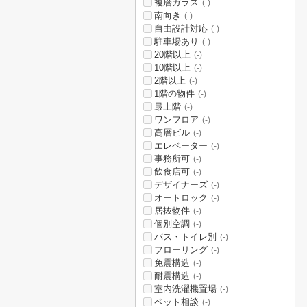
複層ガラス
(-)
南向き
(-)
自由設計対応
(-)
駐車場あり
(-)
20階以上
(-)
10階以上
(-)
2階以上
(-)
1階の物件
(-)
最上階
(-)
ワンフロア
(-)
高層ビル
(-)
エレベーター
(-)
事務所可
(-)
飲食店可
(-)
デザイナーズ
(-)
オートロック
(-)
居抜物件
(-)
個別空調
(-)
バス・トイレ別
(-)
フローリング
(-)
免震構造
(-)
耐震構造
(-)
室内洗濯機置場
(-)
ペット相談
(-)