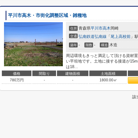
平川市高木・市街化調整区域・雑種地
青森県
平川市
高木
岡崎
住所
交通
弘南鉄道弘南線
「
尾上高校前
」駅
-
-
木造
築年
階数
構造
周辺環境もきっと満足して頂ける資材置
い平坦地です。土地に接する接道が15
は18...
価格
間取り
建物面積
土地面積
780
万円
-
-
1800.00㎡
該