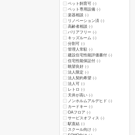
ペット飼育可
(-)
ペット専用設備
(-)
楽器相談
(-)
リノベーション済
(-)
高齢者相談
(-)
バリアフリー
(-)
キッズルーム
(-)
分割可
(-)
管理人常駐
(-)
建設住宅性能評価書付
(-)
住宅性能保証付
(-)
眺望良好
(-)
法人限定
(-)
法人契約希望
(-)
法人可
(-)
レトロ
(-)
天井が高い
(-)
ノンホルムアルデヒド
(-)
カードキー
(-)
OAフロア
(-)
サービスオフィス
(-)
駅直結
(-)
スクール向け
(-)