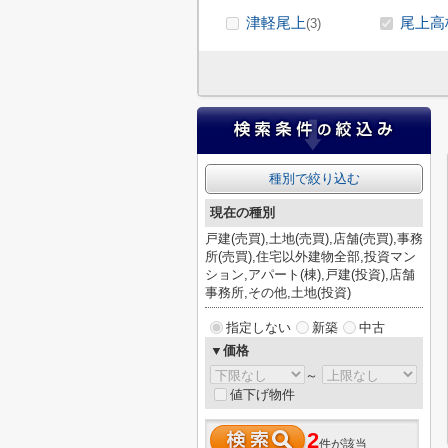
津軽尾上
尾上高
(3)
種別で絞り込む
現在の種別
戸建(売買),土地(売買),店舗(売買),事務
所(売買),住宅以外建物全部,投資マン
ション,アパート(棟),戸建(投資),店舗
事務所,その他,土地(投資)
指定しない
新築
中古
▼価格
～
値下げ物件
2
件が該当