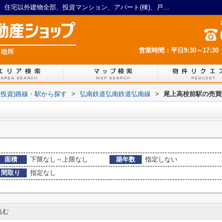
尾上高校前駅の戸建、土地、店舗、事務所、住宅以外建物全部、投資マンション、アパート(棟)、戸建、店舗事務所、その他、土地一覧｜LIXIL不動産ショップ 猪股地所
営業時間：平日9:30～17:30
・投資)路線・駅から探す
>
弘南鉄道弘南鉄道弘南線
>
尾上高校前駅の売買
面積
下限なし～上限なし
築年数
指定しない
間取り
指定なし
込む