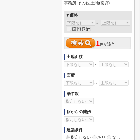
事務所,その他,土地(投資)
▼価格
～
値下げ物件
1
件が該当
土地面積
～
面積
～
築年数
駅からの徒歩
建築条件
指定しない
あり
なし