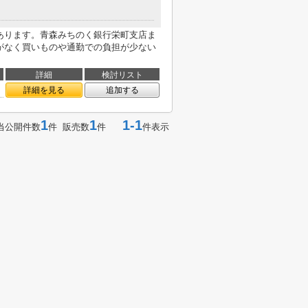
があります。青森みちのく銀行栄町支店ま
道がなく買いものや通勤での負担が少ない
詳細
検討リスト
詳細を見る
追加する
1
1
1-1
当公開件数
件 販売数
件
件表示