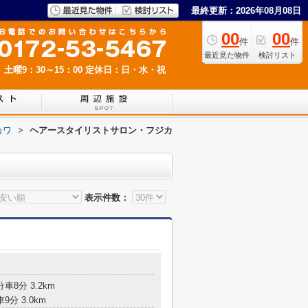
最終更新：2026年08月08日
00
00
件
件
最近見た物件
検討リスト
 土曜9：30～15：00
定休日：日・水・祝
カワ
>
ヘアースタイリストサロン・フジカ
表示件数：
車8分 3.2km
9分 3.0km