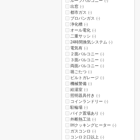
ルーフバルコニー
(-)
出窓
(-)
都市ガス
(-)
プロパンガス
(-)
浄化槽
(-)
オール電化
(-)
二重サッシ
(-)
24時間換気システム
(-)
電気有
(-)
２面バルコニー
(-)
３面バルコニー
(-)
両面バルコニー
(-)
堀ごたつ
(-)
ビルトガレージ
(-)
機械警備
(-)
給湯室
(-)
照明器具付き
(-)
コインランドリー
(-)
駐輪場
(-)
バイク置場あり
(-)
外断熱工法
(-)
IHクッキングヒーター
(-)
ガスコンロ
(-)
コンロ２口以上
(-)