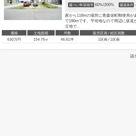
60%/200%
-
建ぺい率/容積率
建築条件
家から118mの場所に青森栄町郵便局
で190mです。平坦地なので周辺に坂
立地で...
価格
土地面積
坪数
販売区画 / 総区画数
630
万円
154.76㎡
46.81坪
1区画 / 1区画
該