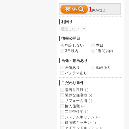
1
件が該当
利回り
情報公開日
指定しない
本日
3日以内
1週間以内
画像・動画あり
画像あり
動画あり
パノラマあり
こだわり条件
陽当り良好
(-)
閑静な住宅地
(-)
リフォーム済
(-)
輸入住宅
(-)
二世帯住宅
(-)
システムキッチン
(-)
対面式キッチン
(-)
アイランドキッチン
(-)