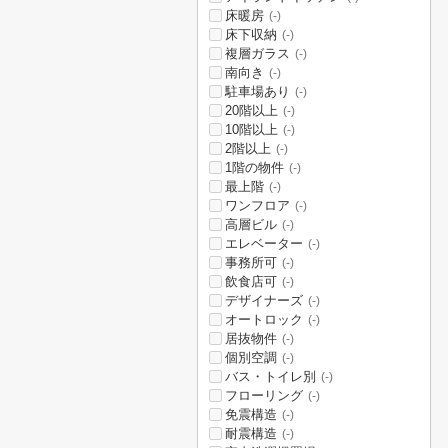
床暖房
(-)
床下収納
(-)
複層ガラス
(-)
南向き
(-)
駐車場あり
(-)
20階以上
(-)
10階以上
(-)
2階以上
(-)
1階の物件
(-)
最上階
(-)
ワンフロア
(-)
高層ビル
(-)
エレベーター
(-)
事務所可
(-)
飲食店可
(-)
デザイナーズ
(-)
オートロック
(-)
居抜物件
(-)
個別空調
(-)
バス・トイレ別
(-)
フローリング
(-)
免震構造
(-)
耐震構造
(-)