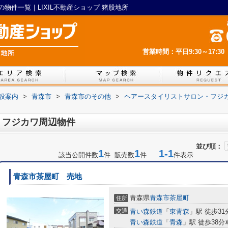
物件一覧｜LIXIL不動産ショップ 猪股地所
営業時間：平日9:30～17:30
設案内
>
青森市
>
青森市のその他
>
ヘアースタイリストサロン・フジ
・フジカワ周辺物件
並び順：
1
1
1-1
該当公開件数
件 販売数
件
件表示
青森市茶屋町 売地
青森県
青森市
茶屋町
住所
交通
青い森鉄道
「
東青森
」駅 徒歩31分
青い森鉄道
「
青森
」駅 徒歩38分車