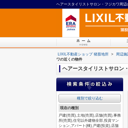
ヘアースタイリストサロン・フジカワ周辺の
LIXIL不動産ショップ 猪股地所
>
周辺施
ワの近くの物件
ヘアースタイリストサロン
種別で絞り込む
現在の種別
戸建(売買),土地(売買),店舗(売買),事務
所(売買),住宅以外建物全部,投資マン
ション,アパート(棟),戸建(投資),店舗