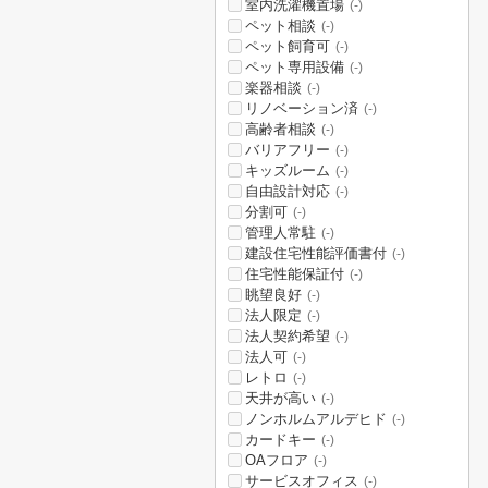
室内洗濯機置場
(-)
ペット相談
(-)
ペット飼育可
(-)
ペット専用設備
(-)
楽器相談
(-)
リノベーション済
(-)
高齢者相談
(-)
バリアフリー
(-)
キッズルーム
(-)
自由設計対応
(-)
分割可
(-)
管理人常駐
(-)
建設住宅性能評価書付
(-)
住宅性能保証付
(-)
眺望良好
(-)
法人限定
(-)
法人契約希望
(-)
法人可
(-)
レトロ
(-)
天井が高い
(-)
ノンホルムアルデヒド
(-)
カードキー
(-)
OAフロア
(-)
サービスオフィス
(-)