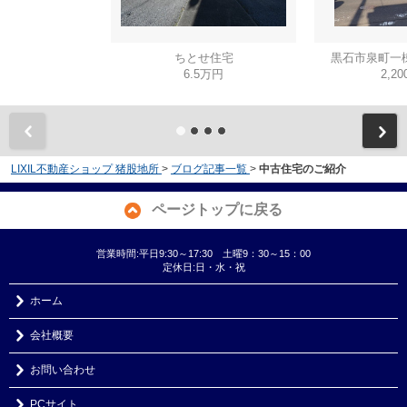
ちとせ住宅
黒石市泉町一
6.5万円
2,2
LIXIL不動産ショップ 猪股地所
>
ブログ記事一覧
>
中古住宅のご紹介
ページトップに戻る
営業時間:平日9:30～17:30 土曜9：30～15：00
定休日:日・水・祝
ホーム
会社概要
お問い合わせ
PCサイト