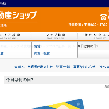
股地所
営業時間：平日9:30～17:30
IL不動産ショップ 猪股地所のスタッフブログ記事一覧
>
今日は何の日?
賃貸
投資
売買・投資
記事一覧
≪ 前へ｜当選者が出ました
重要なおしらせ!｜次へ 
今日は何の日?
20