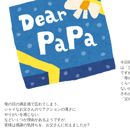
今日6
は「
です
「母
くら
ない
され
「父
母の日の満足感で忘れてしまう、
シャイなお父さんのリアクションの薄さに
やりがいを感じない、
などいくつか理由があるようですが、
皆様は感謝の気持ちを、お父さんに伝えましたか?