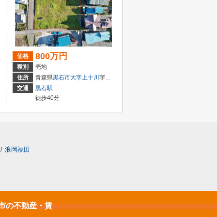
800万円
価格
種別
売地
住所
青森県
黒石市
大字上十川
字大野一番
交通
黒石駅
徒歩40分
/
浪岡福田
石市の不動産・賃