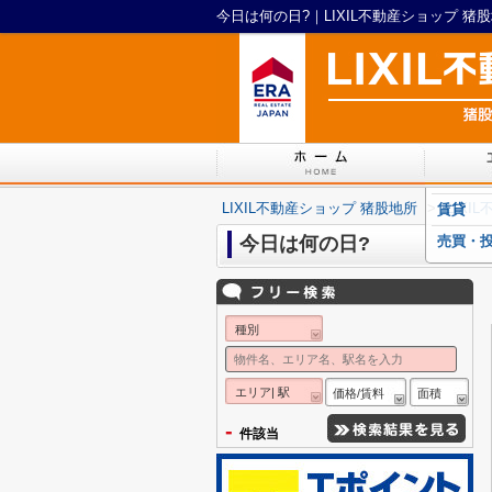
今日は何の日?｜LIXIL不動産ショップ 猪
LIXIL不動産ショップ 猪股地所
>
LIX
賃貸
今日は何の日?
売買・
種別
エリア| 駅
価格/賃料
面積
-
件該当