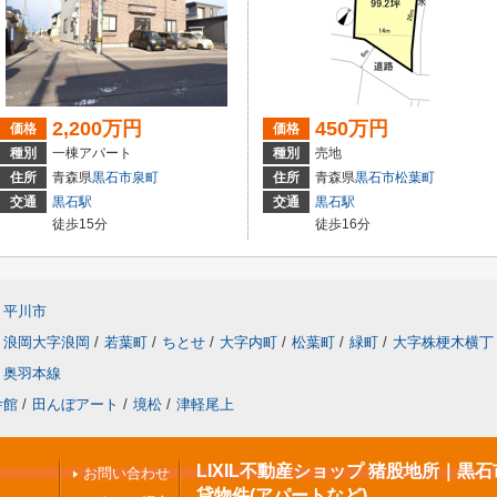
2,200万円
450万円
価格
価格
種別
一棟アパート
種別
売地
住所
青森県
黒石市
泉町
住所
青森県
黒石市
松葉町
交通
黒石駅
交通
黒石駅
徒歩15分
徒歩16分
平川市
浪岡大字浪岡
/
若葉町
/
ちとせ
/
大字内町
/
松葉町
/
緑町
/
大字株梗木横丁
奥羽本線
舎館
/
田んぼアート
/
境松
/
津軽尾上
LIXIL不動産ショップ 猪股地所｜黒
お問い合わせ
貸物件(アパートなど)