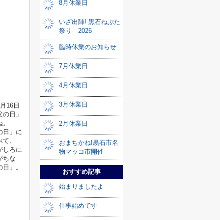
8月休業日
いざ出陣! 黒石ねぷた
祭り 2026
臨時休業のお知らせ
7月休業日
4月休業日
3月休業日
月16日
父の日」
ね。
2月休業日
の日」に
べて、
おまちかね!黒石市名
がしろに
物マッコ市開催
がちな
の日」。
おすすめ記事
始まりましたよ
仕事始めです