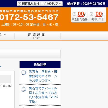
最終更新：2026年08月07日
00
00
件
件
最近見た物件
検討リスト
 土曜9：30～15：00
定休日：日・水・祝
最新記事
≫
黒石市・平川市・田
舎舘村でマイホーム
をお探しの方へ
19-06-16
黒石市でアパートを
探すなら知っておき
たい家賃相場『2026
年版』