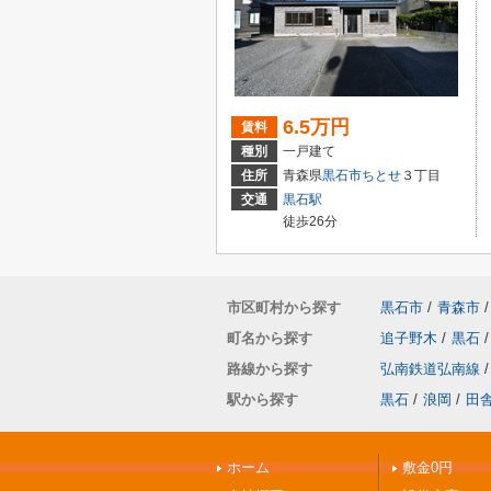
6.5万円
賃料
種別
一戸建て
住所
青森県
黒石市
ちとせ
３丁目
交通
黒石駅
徒歩26分
市区町村から探す
黒石市
/
青森市
/
町名から探す
追子野木
/
黒石
/
路線から探す
弘南鉄道弘南線
/
駅から探す
黒石
/
浪岡
/
田
ホーム
敷金0円