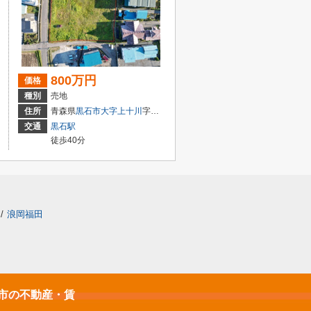
800万円
価格
種別
売地
住所
青森県
黒石市
大字上十川
字大野一番
交通
黒石駅
徒歩40分
/
浪岡福田
石市の不動産・賃