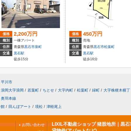
2,200万円
450万円
価格
価格
種別
一棟アパート
種別
売地
住所
青森県
黒石市
泉町
住所
青森県
黒石市
松葉町
交通
黒石駅
交通
黒石駅
徒歩15分
徒歩16分
平川市
浪岡大字浪岡
/
若葉町
/
ちとせ
/
大字内町
/
松葉町
/
緑町
/
大字株梗木横丁
奥羽本線
舎館
/
田んぼアート
/
境松
/
津軽尾上
LIXIL不動産ショップ 猪股地所｜黒
お問い合わせ
貸物件(アパートなど)