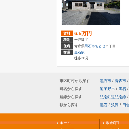
6.5万円
賃料
種別
一戸建て
住所
青森県
黒石市
ちとせ
３丁目
交通
黒石駅
徒歩26分
市区町村から探す
黒石市
/
青森市
/
町名から探す
追子野木
/
黒石
/
路線から探す
弘南鉄道弘南線
/
駅から探す
黒石
/
浪岡
/
田
ホーム
敷金0円