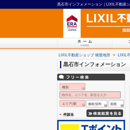
黒石市インフォメーション｜LIXIL不動産
LIXIL不動産ショップ 猪股地所
>
LIX
黒石市インフォメーション
種別
エリア| 駅
価格/賃料
面積
-
件該当