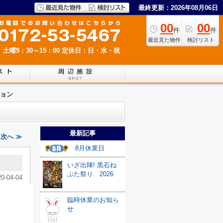
最終更新：2026年08月06日
00
00
件
件
最近見た物件
検討リスト
 土曜9：30～15：00
定休日：日・水・祝
ョン
最新記事
次へ ≫
8月休業日
いざ出陣! 黒石ね
ぷた祭り 2026
20-04-04
臨時休業のお知ら
せ