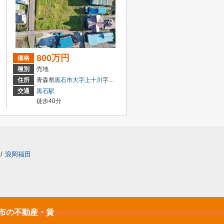
800万円
価格
種別
売地
住所
青森県
黒石市
大字上十川
字大野一番
交通
黒石駅
徒歩40分
/
浪岡福田
石市の不動産・賃