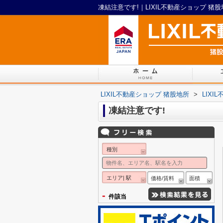
凍結注意です!｜LIXIL不動産ショップ 猪
LIXIL不動産ショップ 猪股地所
>
LIX
凍結注意です!
種別
エリア| 駅
価格/賃料
面積
-
件該当