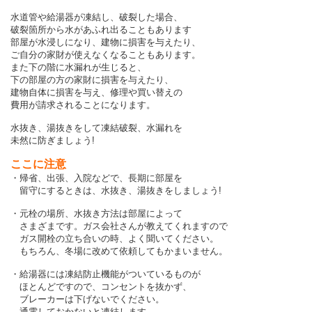
水道管や給湯器が凍結し、破裂した場合、
破裂箇所から水があふれ出ることもあります
部屋が水浸しになり、建物に損害を与えたり、
ご自分の家財が使えなくなることもあります。
また下の階に水漏れが生じると、
下の部屋の方の家財に損害を与えたり、
建物自体に損害を与え、修理や買い替えの
費用が請求されることになります。
水抜き、湯抜きをして凍結破裂、水漏れを
未然に防ぎましょう!
ここに注意
・帰省、出張、入院などで、長期に部屋を
留守にするときは、水抜き、湯抜きをしましょう!
・元栓の場所、水抜き方法は部屋によって
さまざまです。ガス会社さんが教えてくれますので
ガス開栓の立ち合いの時、よく聞いてください。
もちろん、冬場に改めて依頼してもかまいません。
・給湯器には凍結防止機能がついているものが
ほとんどですので、コンセントを抜かず、
ブレーカーは下げないでください。
通電しておかないと凍結します。