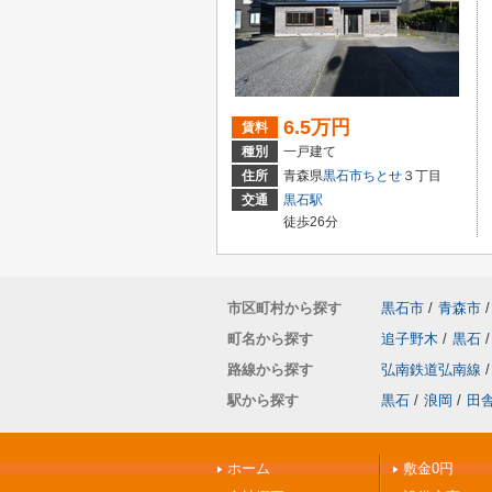
6.5万円
賃料
種別
一戸建て
住所
青森県
黒石市
ちとせ
３丁目
交通
黒石駅
徒歩26分
市区町村から探す
黒石市
/
青森市
/
町名から探す
追子野木
/
黒石
/
路線から探す
弘南鉄道弘南線
/
駅から探す
黒石
/
浪岡
/
田
ホーム
敷金0円