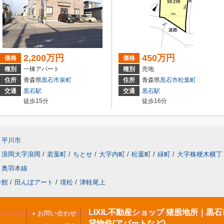
2,200万円
450万円
価格
価格
種別
一棟アパート
種別
売地
住所
青森県
黒石市
泉町
住所
青森県
黒石市
松葉町
交通
黒石駅
交通
黒石駅
徒歩15分
徒歩16分
平川市
浪岡大字浪岡
/
若葉町
/
ちとせ
/
大字内町
/
松葉町
/
緑町
/
大字株梗木横丁
奥羽本線
舎館
/
田んぼアート
/
境松
/
津軽尾上
LIXIL不動産ショップ 猪股地所｜黒
お問い合わせ
貸物件(アパートなど)