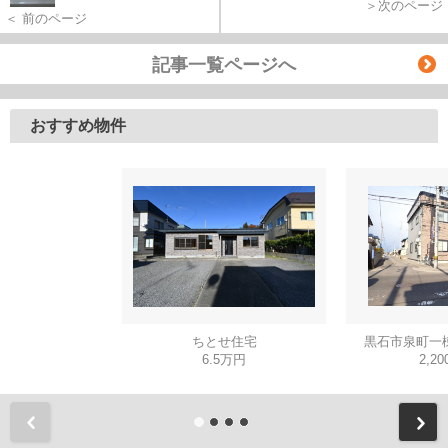
＞次のページ
＜ 前のページ
記事一覧ページへ
おすすめ物件
ちとせ住宅
黒石市泉町一
6.5万円
2,2